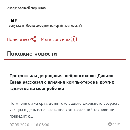
Автор:
Алексей Черников
ТЕГИ
репутация, бренд, доверие, валерий ивановский
Поделиться
Мы в соцсетях
Telegram
Похожие новости
Telegram
Яндекс Дзен
ВКонтакте
Прогресс или деградация: нейропсихолог Даниил
Одноклассники
Севан рассказал о влиянии компьютеров и других
гаджетов на мозг ребенка
По мнению эксперта, детям с младшего школьного возраста
час-два в день использование компьютерной техники не
повредит, с...
07.08.2020 в 16:08:00
12435