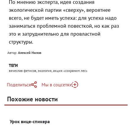
По мнению эксперта, идея создания
экологической партии «сверху», вероятнее
всего, не будет иметь успеха: для успеха надо
заниматься проблемной повесткой, но как раз
это и затруднительно для провластной
структуры.
Автор:
Алексей Нилов
ТЕГИ
вячеслав фетисов, экология, акция «сохраним лес»
Поделиться
Мы в соцсетях
Telegram
Похожие новости
Telegram
Яндекс Дзен
ВКонтакте
Урок вице-спикера
Одноклассники