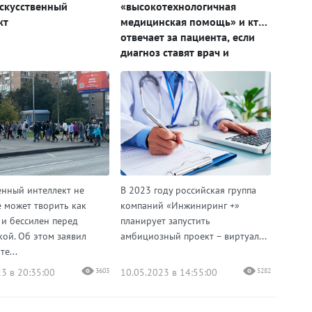
скусственный
«высокотехнологичная
кт
медицинская помощь» и кто
отвечает за пациента, если
диагноз ставят врач и
искусственный интеллект
енный интеллект не
В 2023 году российская группа
е может творить как
компаний «Инжиниринг +»
 и бессилен перед
планирует запустить
кой. Об этом заявил
амбициозный проект – виртуал...
е...
3 в 20:35:00
3603
10.05.2023 в 14:55:00
5282