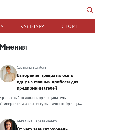
КА
КУЛЬТУРА
СПОРТ
Мнения
Светлана Балабан
Выгорание превратилось в
одну из главных проблем для
предпринимателей
Кризисный психолог, преподаватель
Университета архитектуры личного бренда
Светлана Балабан — о выгорании у
предпринимателей, его причинах, признаках
Ангелина Веретенченко
и способах преодоления Выгорание в 2026
году стало самой острой проблемой, однако
От чего зависит уровень