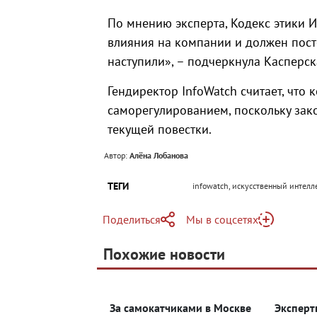
По мнению эксперта, Кодекс этики И
влияния на компании и должен пост
наступили», – подчеркнула Касперск
Гендиректор InfoWatch считает, что
саморегулированием, поскольку закон
текущей повестки.
Автор:
Алёна Лобанова
ТЕГИ
infowatch, искусственный интелл
Поделиться
Мы в соцсетях
Telegram
Похожие новости
Telegram
Яндекс Дзен
ВКонтакте
За самокатчиками в Москве
Эксперт
Одноклассники