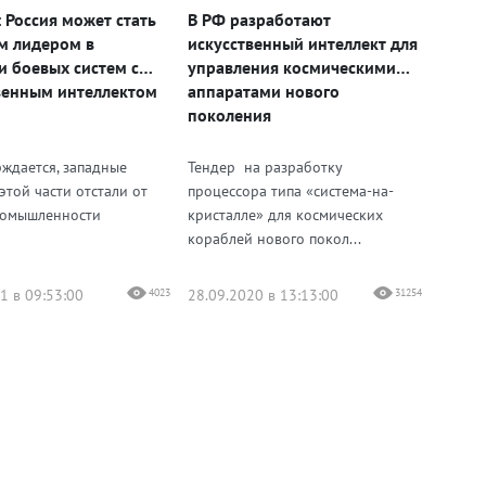
: Россия может стать
В РФ разработают
м лидером в
искусственный интеллект для
и боевых систем с
управления космическими
венным интеллектом
аппаратами нового
поколения
рждается, западные
Тендер на разработку
этой части отстали от
процессора типа «система-на-
ромышленности
кристалле» для космических
кораблей нового покол...
1 в 09:53:00
4023
28.09.2020 в 13:13:00
31254