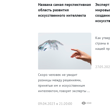
Названа самая перспективная
Эксперт
область развития
мировы
искусственного интеллекта
создани
искусст
Как утве
страны в 
нашей п
27.05.202
Скоро человек не увидит
разницы между решениями,
принятые им и искусственным
интеллектом, говорят эксперты ...
09.04.2023 в 21:20:00
4348