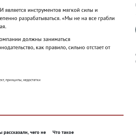
И является инструментов мягкой силы и
епенно разрабатываться. «Мы не на все грабли
ая.
 компании должны заниматься
одательство, как правило, сильно отстает от
ект, принципы, недостатки
к
р
н
ы рассказали, чего не
Что такое