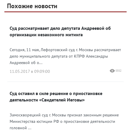
Telegram
Похожие новости
Telegram
Яндекс Дзен
ВКонтакте
Суд рассматривает дело депутата Андреевой об
Одноклассники
организации незаконного митинга
Сегодня, 11 мая, Лефортовский суд г. Москвы рассматривает
дело муниципального депутата от КПРФ Александры
Андреевой об о...
11.05.2017 в 09:09:00
5552
Суд оставил в силе решение о приостановке
деятельности «Свидетелей Иеговы»
Замоскворецкий суд г. Москвы признал законным решение
Министерства юстиции РФ о приостановке деятельности
головной ...