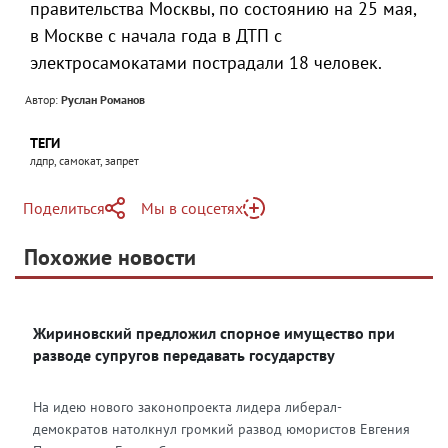
правительства Москвы, по состоянию на 25 мая,
в Москве с начала года в ДТП с
электросамокатами пострадали 18 человек.
Автор:
Руслан Романов
ТЕГИ
лдпр, самокат, запрет
Поделиться
Мы в соцсетях
Telegram
Похожие новости
Telegram
Яндекс Дзен
ВКонтакте
Жириновский предложил спорное имущество при
Одноклассники
разводе супругов передавать государству
На идею нового законопроекта лидера либерал-
демократов натолкнул громкий развод юмористов Евгения