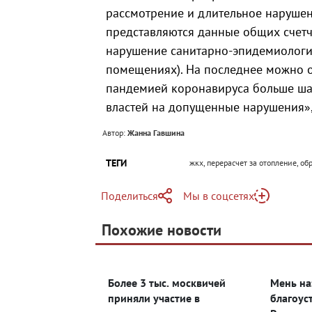
рассмотрение и длительное нарушен
представляются данные общих счетч
нарушение санитарно-эпидемиолог
помещениях). На последнее можно ос
пандемией коронавируса больше ша
властей на допущенные нарушения»,
Автор:
Жанна Гавшина
ТЕГИ
жкх, перерасчет за отопление, о
Поделиться
Мы в соцсетях
Telegram
Похожие новости
Telegram
Яндекс Дзен
ВКонтакте
Более 3 тыс. москвичей
Мень на
Одноклассники
приняли участие в
благоус