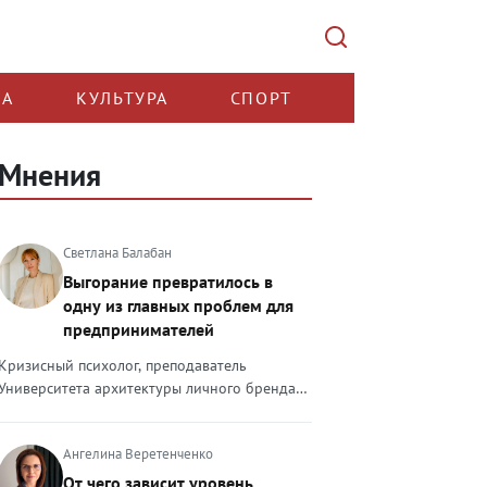
КА
КУЛЬТУРА
СПОРТ
Мнения
Светлана Балабан
Выгорание превратилось в
одну из главных проблем для
предпринимателей
Кризисный психолог, преподаватель
Университета архитектуры личного бренда
Светлана Балабан — о выгорании у
предпринимателей, его причинах, признаках
Ангелина Веретенченко
и способах преодоления Выгорание в 2026
году стало самой острой проблемой, однако
От чего зависит уровень