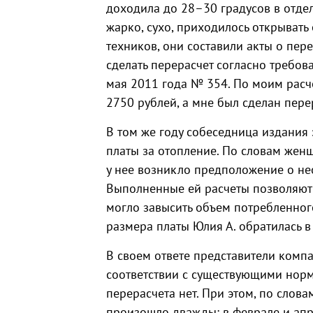
доходила до 28–30 градусов в отде
жарко, сухо, приходилось открывать
техников, они составили акты о пе
сделать перерасчет согласно требов
мая 2011 года № 354. По моим расч
2750 рублей, а мне был сделан перер
В том же году собеседница издания
платы за отопление. По словам жен
у нее возникло предположение о нео
Выполненные ей расчеты позволяют
могло завысить объем потребленного
размера платы Юлия А. обратилась 
В своем ответе представители компа
соответствии с существующими нор
перерасчета нет. При этом, по слова
произошло дважды: в феврале и апр