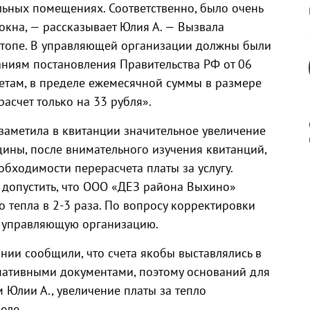
льных помещениях. Соответственно, было очень
 окна, — рассказывает Юлия А. — Вызвала
ретопе. В управляющей организации должны были
аниям постановления Правительства РФ от 06
етам, в пределе ежемесячной суммы в размере
асчет только на 33 рубля».
 заметила в квитанции значительное увеличение
щины, после внимательного изучения квитанций,
бходимости перерасчета платы за услугу.
к
 допустить, что ООО «ДЕЗ района Выхино»
 тепла в 2-3 раза. По вопросу корректировки
в управляющую организацию.
нии сообщили, что счета якобы выставлялись в
р
мативными документами, поэтому оснований для
м Юлии А., увеличение платы за тепло
н
еле.