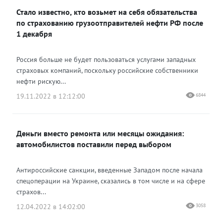
Стало известно, кто возьмет на себя обязательства
Одноклассники
по страхованию грузоотправителей нефти РФ после
1 декабря
Россия больше не будет пользоваться услугами западных
страховых компаний, поскольку российские собственники
нефти рискую...
19.11.2022 в 12:12:00
6844
Деньги вместо ремонта или месяцы ожидания:
автомобилистов поставили перед выбором
Антироссийские санкции, введенные Западом после начала
спецоперации на Украине, сказались в том числе и на сфере
страхов...
12.04.2022 в 14:02:00
3058