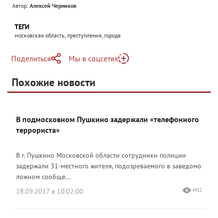
Автор:
Алексей Черников
ТЕГИ
московская область, преступления, города
Поделиться
Мы в соцсетях
Telegram
Похожие новости
Telegram
Яндекс Дзен
ВКонтакте
В подмосковном Пушкино задержали «телефонного
Одноклассники
террориста»
В г. Пушкино Московской области сотрудники полиции
задержали 31-местного жителя, подозреваемого в заведомо
ложном сообще...
28.09.2017 в 10:02:00
4922