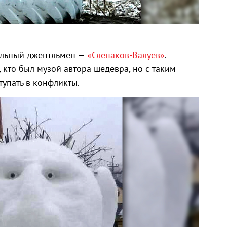
тальный джентльмен —
«Слепаков-Валуев»
.
 кто был музой автора шедевра, но с таким
тупать в конфликты.