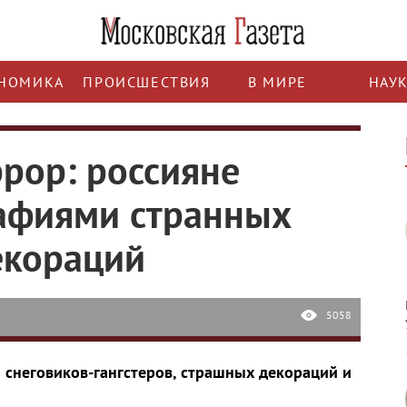
НОМИКА
ПРОИСШЕСТВИЯ
В МИРЕ
НАУ
рор: россияне
афиями странных
екораций
5058
 снеговиков-гангстеров, страшных декораций и