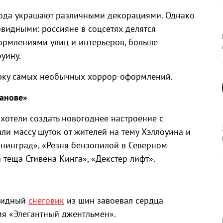
орода украшают различными декорациями. Однако
овидными: россияне в соцсетях делятся
ормлениями улиц и интерьеров, больше
уину.
орку самых необычных хоррор-оформлений.
танове»
 хотели создать новогоднее настроение с
ли массу шуток от жителей на тему Хэллоуина и
нинград», «Резня бензопилой в Северном
 теща Стивена Кинга», «Декстер-лифт».
овидный
снеговик
из шин завоевал сердца
мя «Элегантный джентльмен».