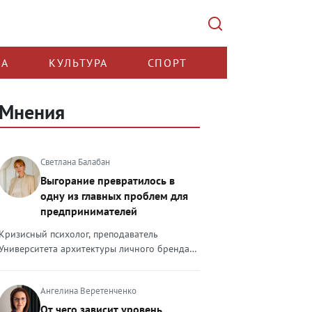
КА
КУЛЬТУРА
СПОРТ
Мнения
Светлана Балабан
Выгорание превратилось в
одну из главных проблем для
предпринимателей
Кризисный психолог, преподаватель
Университета архитектуры личного бренда
Светлана Балабан — о выгорании у
предпринимателей, его причинах, признаках
Ангелина Веретенченко
и способах преодоления Выгорание в 2026
году стало самой острой проблемой, однако
От чего зависит уровень