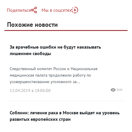
Поделиться
Мы в соцсетях
Telegram
Похожие новости
Telegram
Яндекс Дзен
ВКонтакте
За врачебные ошибки не будут наказывать
Одноклассники
лишением свободы
Следственный комитет России и Национальная
медицинская палата продолжили работу по
усовершенствованию уголовного за...
12.04.2019 в 18:06:00
3154
Собянин: лечение рака в Москве выйдет на уровень
развитых европейских стран