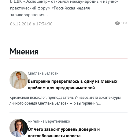
В ЦВК «Экспоцентр» открылся международный научно-
практический форум «Российская неделя
здравоохранения...
06.12.2016 в 17:34:00
3338
Мнения
Светлана Балабан
Выгорание превратилось в одну из главных
проблем для предпринимателей
Кризисный психолог, преподаватель Университета архитектуры
личного бренда Светлана Балабан — о выгорании у
предпринимателей, его причинах, признаках и способах
преодоления Выгорание в 2026 году стало самой острой
проблемой, однако выгорание у предпринимателей заметно
Ангелина Веретенченко
отличается от выгорания у наёмных сотрудников. Наёмный
От чего зависит уровень доверия и
сотрудник может уйти на больничный или в отпуск, пожаловаться
востребованности юриста