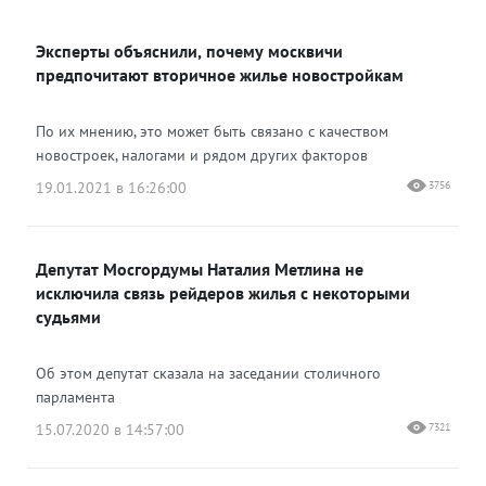
ВКонтакте
Эксперты объяснили, почему москвичи
Одноклассники
предпочитают вторичное жилье новостройкам
По их мнению, это может быть связано с качеством
новостроек, налогами и рядом других факторов
19.01.2021 в 16:26:00
3756
Депутат Мосгордумы Наталия Метлина не
исключила связь рейдеров жилья с некоторыми
судьями
Об этом депутат сказала на заседании столичного
парламента
15.07.2020 в 14:57:00
7321