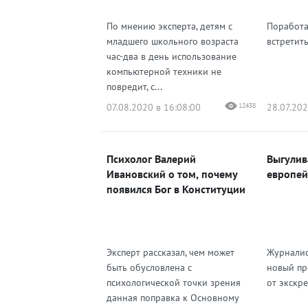
По мнению эксперта, детям с
Поработа
младшего школьного возраста
встретит
час-два в день использование
компьютерной техники не
повредит, с...
07.08.2020 в 16:08:00
12438
28.07.202
Психолог Валерий
Выгулив
Ивановский о том, почему
европей
появился Бог в Конституции
Эксперт рассказал, чем может
Журналис
быть обусловлена с
новый пр
психологической точки зрения
от экскр
данная поправка к Основному