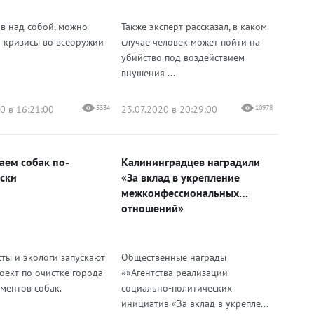
М
в над собой, можно
Также эксперт рассказал, в каком
ь кризисы во всеоружии
случае человек может пойти на
убийство под воздействием
внушения ...
0 в 16:21:00
5334
23.07.2020 в 20:29:00
10978
аем собак по-
Калининградцев наградили
ски
«За вклад в укрепление
межконфессиональных
отношений»
ты и экологи запускают
Общественные награды
оект по очистке города
«»Агентства реализации
ементов собак.
социально-политических
инициатив «За вклад в укрепле...