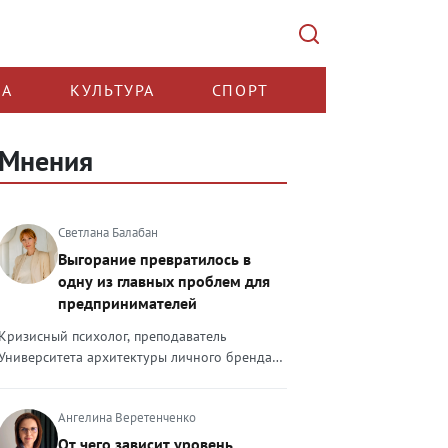
КА
КУЛЬТУРА
СПОРТ
Мнения
Светлана Балабан
Выгорание превратилось в
одну из главных проблем для
предпринимателей
Кризисный психолог, преподаватель
Университета архитектуры личного бренда
Светлана Балабан — о выгорании у
предпринимателей, его причинах, признаках
Ангелина Веретенченко
и способах преодоления Выгорание в 2026
году стало самой острой проблемой, однако
От чего зависит уровень