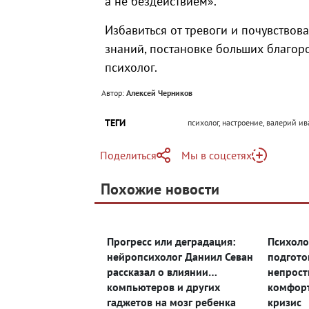
а не бездействием».
Избавиться от тревоги и почувствов
знаний, постановке больших благор
психолог.
Автор:
Алексей Черников
ТЕГИ
психолог, настроение, валерий и
Поделиться
Мы в соцсетях
Telegram
Похожие новости
Telegram
Яндекс Дзен
ВКонтакте
Прогресс или деградация:
Психолог
Одноклассники
нейропсихолог Даниил Севан
подгото
рассказал о влиянии
непрост
компьютеров и других
комфорт
гаджетов на мозг ребенка
кризис