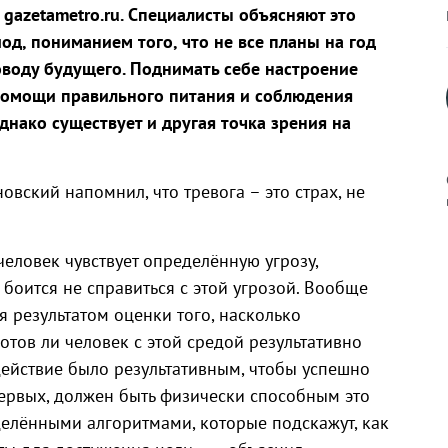
gazetametro.ru. Специалисты объясняют это
од, пониманием того, что не все планы на год
поводу будущего. Поднимать себе настроение
помощи правильного питания и соблюдения
днако существует и другая точка зрения на
вский напомнил, что тревога – это страх, не
 человек чувствует определённую угрозу,
к
боится не справиться с этой угрозой. Вообще
 результатом оценки того, насколько
тов ли человек с этой средой результативно
действие было результативным, чтобы успешно
р
-первых, должен быть физически способным это
еделёнными алгоритмами, которые подскажут, как
н