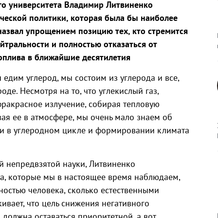
ого университета Владимир Литвиненко
ической политики, которая была бы наиболее
назвал упрощением позицию тех, кто стремится
йтральности и полностью отказаться от
оплива в ближайшие десятилетия
 едим углерод, мы состоим из углерода и все,
оде. Несмотря на то, что углекислый газ,
ракрасное излучение, собирая тепловую
ая ее в атмосфере, мы очень мало знаем об
ли в углеродном цикле и формировании климата
 непредвзятой науки, Литвиненко
та, которые мы в настоящее время наблюдаем,
ностью человека, сколько естественными
ивает, что цель снижения негативного
 должна оставаться приоритетной, а вот