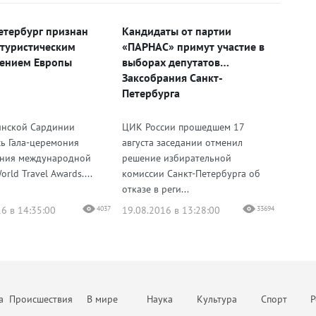
етербург признан
Кандидаты от партии
туристическим
«ПАРНАС» примут участие в
ением Европы
выборах депутатов
Заксобрания Санкт-
Петербурга
янской Сардинии
ЦИК России прошедшем 17
сь Гала-церемония
августа заседании отменил
ения международной
решение избирательной
rld Travel Awards....
комиссии Санкт-Петербурга об
отказе в реги...
6 в 14:35:00
4037
19.08.2016 в 13:28:00
33694
а
Происшествия
В мире
Наука
Культура
Спорт
Р