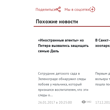
Поделиться
Мы в соцсетях
Telegram
Похожие новости
Telegram
Яндекс Дзен
ВКонтакте
«Иностранные агенты» из
В Санкт
Одноклассники
Питера вызвались защищать
зоопарк
семью Дель
Сотрудник детского сада в
Первым д
Зеленограде обнаружил следы
вольера 
побоев у мальчика, который
пошла по
признался воспитателям, что эти
следы о...
26.01.2017 в 20:25:00
5482
17.12.201