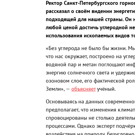
Ректор Санкт-Петербургского горн
рассказал о своём видении энергет
подходящей для нашей страны. Он 
любой ценой достичь углеродной не
использования ископаемых видов т
«Без углерода не было бы жизни. Мы
что нас окружает, построено на углер
водяной пар и метан поглощают инф
энергию солнечного света и удержив
озоновом слое, его фактической ро
Земли», —
объясняет
учёный.
Основываясь на данных современной
предполагает, что изменения клима
спровоцированы не столько деятель
процессами. Однако эксперт подчёрк
воздействия на природу, безусловно,