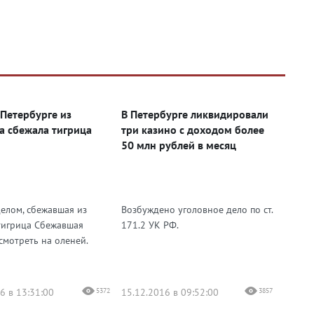
-Петербурге из
В Петербурге ликвидировали
а сбежала тигрица
три казино с доходом более
50 млн рублей в месяц
елом, сбежавшая из
Возбуждено уголовное дело по ст.
тигрица Сбежавшая
171.2 УК РФ.
смотреть на оленей.
6 в 13:31:00
5372
15.12.2016 в 09:52:00
3857