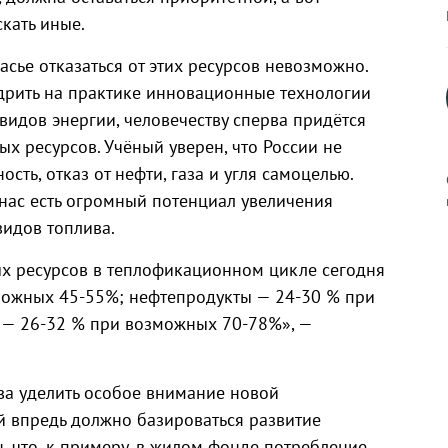
кать иные.
асье отказаться от этих ресурсов невозможно.
едрить на практике инновационные технологии
идов энергии, человечеству сперва придётся
х ресурсов. Учёный уверен, что России не
сть, отказ от нефти, газа и угля самоцелью.
 нас есть огромный потенциал увеличения
видов топлива.
к
х ресурсов в теплофикационном цикле сегодня
зможных 45-55%; нефтепродукты — 24-30 % при
 — 26-32 % при возможных 70-78%», —
р
ва уделить особое внимание новой
й впредь должно базироваться развитие
н
, что, к примеру, в жилом фонде потребление