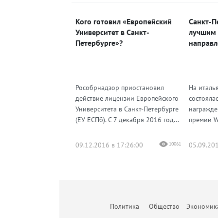
Кого готовил «Европейский
Санкт-П
Университет в Санкт-
лучшим 
Петербурге»?
направл
Рособрнадзор приостановил
На италь
действие лицензии Европейского
состояла
Университета в Санкт-Петербурге
награжд
(ЕУ ЕСПб). С 7 декабря 2016 год...
премии Wo
09.12.2016 в 17:26:00
10061
05.09.201
Политика
Общество
Экономик