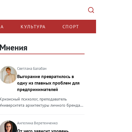
КА
КУЛЬТУРА
СПОРТ
Мнения
Светлана Балабан
Выгорание превратилось в
одну из главных проблем для
предпринимателей
Кризисный психолог, преподаватель
Университета архитектуры личного бренда
Светлана Балабан — о выгорании у
предпринимателей, его причинах, признаках
Ангелина Веретенченко
и способах преодоления Выгорание в 2026
году стало самой острой проблемой, однако
От чего зависит уровень