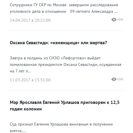
Сотрудники ГУ СКР по Москве завершили расследование
уголовного дела в отношении 39-летнего Александра ...
14.04.2017 в 20:22:00
4245
Оксана Севастиди: «изменщица» или жертва?
Завтра в полдень из СИЗО «Лефортово» выйдет
помилованная президентом Оксана Севастиди, осужденная
на 7 лет п...
11.03.2017 в 15:31:00
5263
Мэр Ярославля Евгений Урлашов приговорен к 12,5
годам колонии
Суд признал Евгения Урлашова виновным в получении
взяток....