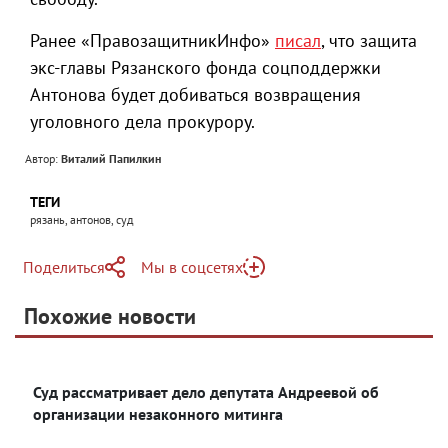
Ранее «ПравозащитникИнфо»
писал
, что защита
экс-главы Рязанского фонда соцподдержки
Антонова будет добиваться возвращения
уголовного дела прокурору.
Автор:
Виталий Папилкин
ТЕГИ
рязань, антонов, суд
Поделиться
Мы в соцсетях
Telegram
Похожие новости
Telegram
Яндекс Дзен
ВКонтакте
Суд рассматривает дело депутата Андреевой об
Одноклассники
организации незаконного митинга