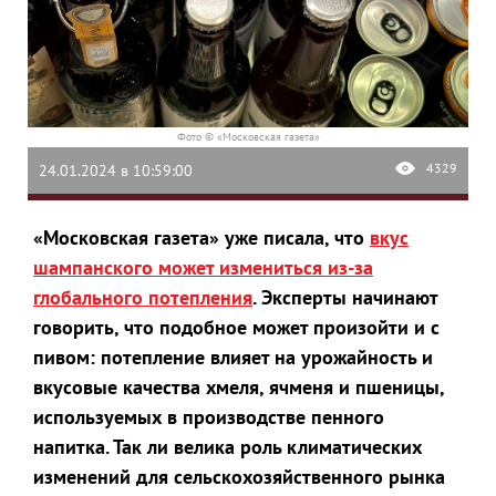
Фото © «Московская газета»
4329
24.01.2024 в 10:59:00
«Московская газета» уже писала, что
вкус
шампанского может измениться из-за
глобального потепления
. Эксперты начинают
говорить, что подобное может произойти и с
пивом: потепление влияет на урожайность и
вкусовые качества хмеля, ячменя и пшеницы,
используемых в производстве пенного
напитка. Так ли велика роль климатических
изменений для сельскохозяйственного рынка