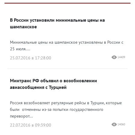
Яндекс Дзен
ВКонтакте
В России установили минимальные цены на
Одноклассники
шампанское
Минимальные цены на шампанское установлены в России с
25 июля....
25.07.2016 в 17:28:00
14409
Минтранс РФ объявил о возобновлении
авиасообщения с Турцией
Россия возобновляет регулярные рейсы в Турции, которые
были отменены из-за попытки государственного
переворот...
22.07.2016 в 09:39:00
14060