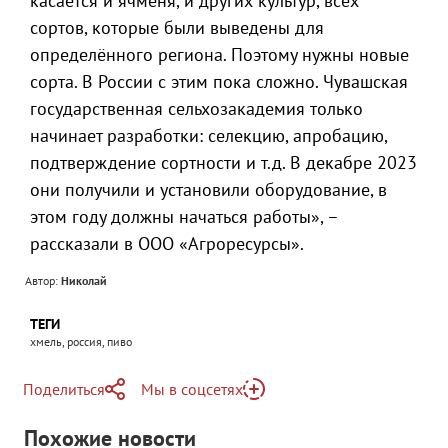
касается и ячменя, и других культур, всех
сортов, которые были выведены для
определённого региона. Поэтому нужны новые
сорта. В России с этим пока сложно. Чувашская
государственная сельхозакадемия только
начинает разработки: селекцию, апробацию,
подтверждение сортности и т.д. В декабре 2023
они получили и установили оборудование, в
этом году должны начаться работы», –
рассказали в ООО «Агроресурсы».
Автор:
Николай
ТЕГИ
хмель, россия, пиво
Поделиться
Мы в соцсетях
Telegram
Похожие новости
Telegram