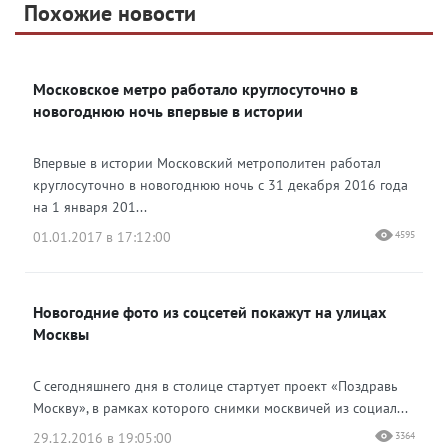
Telegram
Похожие новости
Telegram
Яндекс Дзен
ВКонтакте
Московское метро работало круглосуточно в
Одноклассники
новогоднюю ночь впервые в истории
Впервые в истории Московский метрополитен работал
круглосуточно в новогоднюю ночь с 31 декабря 2016 года
на 1 января 201...
01.01.2017 в 17:12:00
4595
Новогодние фото из соцсетей покажут на улицах
Москвы
С сегодняшнего дня в столице стартует проект «Поздравь
Москву», в рамках которого снимки москвичей из социал...
29.12.2016 в 19:05:00
3364