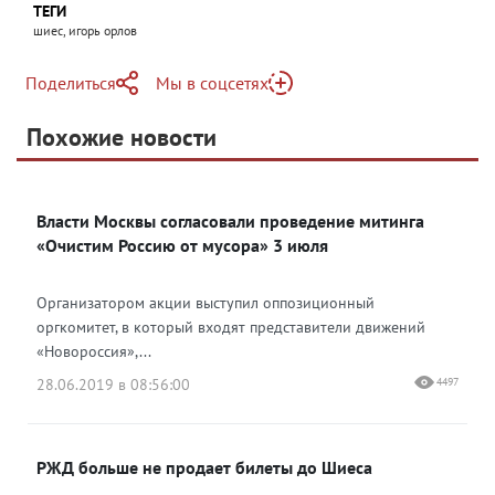
ТЕГИ
шиес, игорь орлов
Поделиться
Мы в соцсетях
Telegram
Похожие новости
Telegram
Яндекс Дзен
ВКонтакте
Власти Москвы согласовали проведение митинга
Одноклассники
«Очистим Россию от мусора» 3 июля
Организатором акции выступил оппозиционный
оргкомитет, в который входят представители движений
«Новороссия»,...
28.06.2019 в 08:56:00
4497
РЖД больше не продает билеты до Шиеса