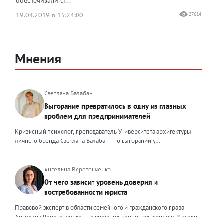
обеспечивали ст...
19.04.2019 в 16:24:00
27614
Мнения
Светлана Балабан
Выгорание превратилось в одну из главных
проблем для предпринимателей
Кризисный психолог, преподаватель Университета архитектуры
личного бренда Светлана Балабан — о выгорании у
предпринимателей, его причинах, признаках и способах
преодоления Выгорание в 2026 году стало самой острой
проблемой, однако выгорание у предпринимателей заметно
Ангелина Веретенченко
отличается от выгорания у наёмных сотрудников. Наёмный
От чего зависит уровень доверия и
сотрудник может уйти на больничный или в отпуск, пожаловаться
востребованности юриста
на что-то начальству или сменить работу. Предприниматель — сам
себе начальник и основа системы. Если он устаёт, бизнес не встанет
Правовой эксперт в области семейного и гражданского права
на паузу, а просто начнёт разваливаться. У предпринимателей
Ангелина Веретенченко — о внешних ценностях юристов. Высокий