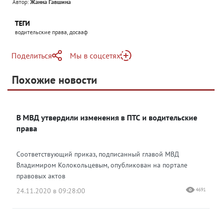
Автор:
Жанна Гавшина
ТЕГИ
водительские права, досааф
Поделиться
Мы в соцсетях
Telegram
Похожие новости
Telegram
Яндекс Дзен
ВКонтакте
В МВД утвердили изменения в ПТС и водительские
Одноклассники
права
Соответствующий приказ, подписанный главой МВД
Владимиром Колокольцевым, опубликован на портале
правовых актов
24.11.2020 в 09:28:00
4691