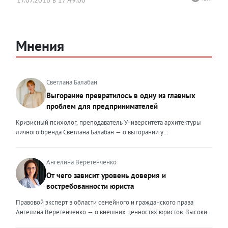
Мнения
Светлана Балабан
Выгорание превратилось в одну из главных
проблем для предпринимателей
Кризисный психолог, преподаватель Университета архитектуры
личного бренда Светлана Балабан — о выгорании у
предпринимателей, его причинах, признаках и способах
преодоления Выгорание в 2026 году стало самой острой
проблемой, однако выгорание у предпринимателей заметно
Ангелина Веретенченко
отличается от выгорания у наёмных сотрудников. Наёмный
От чего зависит уровень доверия и
сотрудник может уйти на больничный или в отпуск, пожаловаться
востребованности юриста
на что-то начальству или сменить работу. Предприниматель — сам
себе начальник и основа системы. Если он устаёт, бизнес не встанет
Правовой эксперт в области семейного и гражданского права
на паузу, а просто начнёт разваливаться. У предпринимателей
Ангелина Веретенченко — о внешних ценностях юристов. Высокий
принято говорить, что они не имеют право на выгорание или на
уровень экспертности, профессионализм,