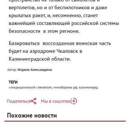
вертолетов, но и от беспилотников и даже
крылатых ракет, и, несомненно, станет
важнейшей составляющей российской системы
безопасности в этом регионе.
Базироваться воссозданная воинская часть
будет на аэродроме Чкаловск в
Калининградской области.
Автор:
Марина Александрина
ТЕГИ
«покрышкинский» авиаполк, минобороны рф, калининград
Поделиться
Мы в соцсетях
Telegram
Похожие новости
Telegram
Яндекс Дзен
ВКонтакте