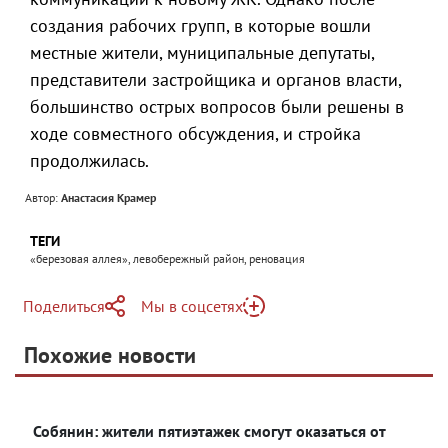
создания рабочих групп, в которые вошли
местные жители, муниципальные депутаты,
представители застройщика и органов власти,
большинство острых вопросов были решены в
ходе совместного обсуждения, и стройка
продолжилась.
Автор:
Анастасия Крамер
ТЕГИ
«березовая аллея», левобережный район, реновация
Поделиться
Мы в соцсетях
Telegram
Похожие новости
Telegram
Яндекс Дзен
ВКонтакте
Собянин: жители пятиэтажек смогут оказаться от
Одноклассники