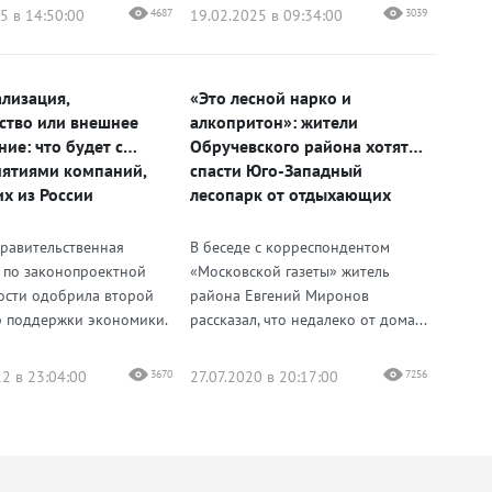
5 в 14:50:00
4687
19.02.2025 в 09:34:00
3039
лизация,
«Это лесной нарко и
ство или внешнее
алкопритон»: жители
ие: что будет с
Обручевского района хотят
ятиями компаний,
спасти Юго-Западный
х из России
лесопарк от отдыхающих
правительственная
В беседе с корреспондентом
 по законопроектной
«Московской газеты» житель
ости одобрила второй
района Евгений Миронов
р поддержки экономики.
рассказал, что недалеко от дома...
2 в 23:04:00
3670
27.07.2020 в 20:17:00
7256