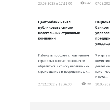
23.09.2025 в 17:11:00
11224
07.08.202
Центробанк начал
Национа
публиковать списки
банкрот
нелегальных страховых
управлен
компаний
предпри
уходящи
Избежать проблем с получением
9 марта 
страховых выплат можно, если
комиссия
обратиться к списку нелегальных
деятельн
страховщиков и посредников, к...
пакет ме
В него...
27.12.2022 в 18:36:00
3489
10.03.202