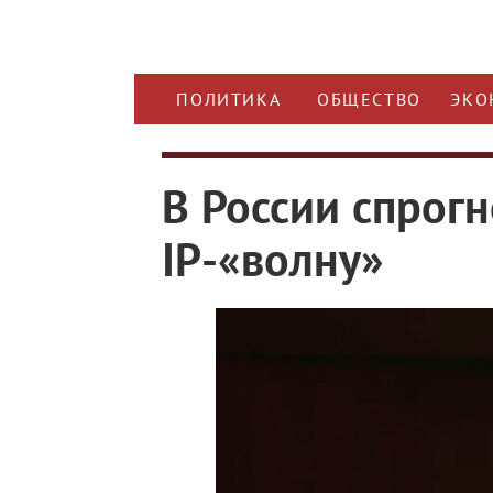
ПОЛИТИКА
ОБЩЕСТВО
ЭКО
В России спрог
IP-«волну»