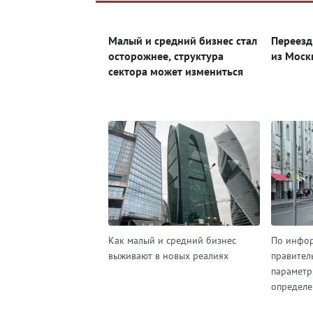
Яндекс Дзен
ВКонтакте
Малый и средний бизнес стал
Переезд
Одноклассники
осторожнее, структура
из Моск
сектора может измениться
Как малый и средний бизнес
По инфор
выживают в новых реалиях
правител
параметр
определен