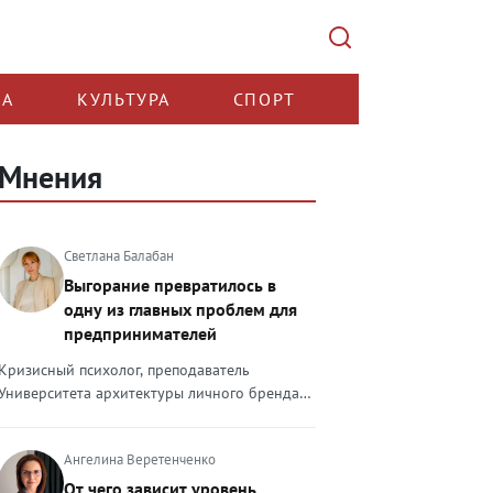
КА
КУЛЬТУРА
СПОРТ
Мнения
Светлана Балабан
Выгорание превратилось в
одну из главных проблем для
предпринимателей
Кризисный психолог, преподаватель
Университета архитектуры личного бренда
Светлана Балабан — о выгорании у
предпринимателей, его причинах, признаках
Ангелина Веретенченко
и способах преодоления Выгорание в 2026
году стало самой острой проблемой, однако
От чего зависит уровень