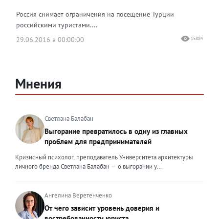
Россия снимает ограничения на посещение Турции
российскими туристами....
29.06.2016 в 00:00:00
15884
Мнения
Светлана Балабан
Выгорание превратилось в одну из главных
проблем для предпринимателей
Кризисный психолог, преподаватель Университета архитектуры
личного бренда Светлана Балабан — о выгорании у
предпринимателей, его причинах, признаках и способах
преодоления Выгорание в 2026 году стало самой острой
проблемой, однако выгорание у предпринимателей заметно
Ангелина Веретенченко
отличается от выгорания у наёмных сотрудников. Наёмный
От чего зависит уровень доверия и
сотрудник может уйти на больничный или в отпуск, пожаловаться
востребованности юриста