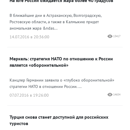
На юге России ожидается жара более 40 градусов
В ближайшие дни в Астраханскую, Волгоградскую,
Ростовскую области, а также в Калмыкию придет
аномальная жара &ndas...
14.07.2016 в 20:36:00
13417
Меркель: стратегия НАТО по отношению к России
является «оборонительной»
Канцлер Германии заявила о «глубоко оборонительной»
стратегии НАТО в отношении России. ...
07.07.2016 в 19:26:00
14654
Турция снова станет доступной для российских
туристов