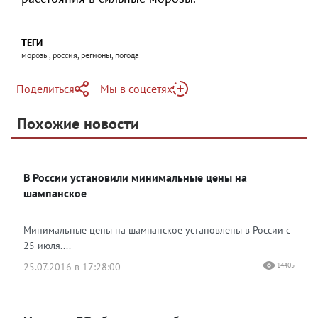
ТЕГИ
морозы, россия, регионы, погода
Поделиться
Мы в соцсетях
Telegram
Похожие новости
Telegram
Яндекс Дзен
ВКонтакте
В России установили минимальные цены на
Одноклассники
шампанское
Минимальные цены на шампанское установлены в России с
25 июля....
25.07.2016 в 17:28:00
14405