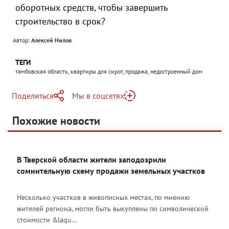
оборотных средств, чтобы завершить
строительство в срок?
Автор:
Алексей Нилов
ТЕГИ
тамбовская область, квартиры для сирот, продажа, недостроенный дом
Поделиться
Мы в соцсетях
Telegram
Похожие новости
Telegram
Яндекс Дзен
ВКонтакте
В Тверской области жители заподозрили
Одноклассники
сомнительную схему продажи земельных участков
Несколько участков в живописных местах, по мнению
жителей региона, могли быть выкуплены по символической
стоимости &laqu...