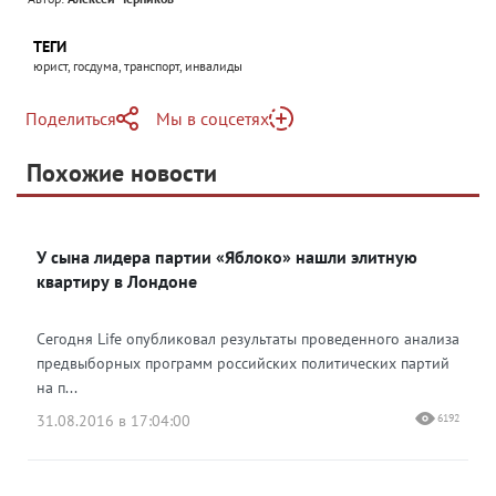
ТЕГИ
юрист, госдума, транспорт, инвалиды
Поделиться
Мы в соцсетях
Telegram
Похожие новости
Telegram
Яндекс Дзен
ВКонтакте
У сына лидера партии «Яблоко» нашли элитную
Одноклассники
квартиру в Лондоне
Сегодня Life опубликовал результаты проведенного анализа
предвыборных программ российских политических партий
на п...
31.08.2016 в 17:04:00
6192