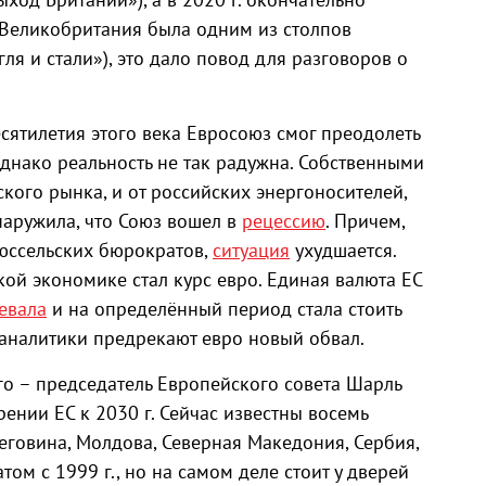
г. Великобритания была одним из столпов
гля и стали»), это дало повод для разговоров о
есятилетия этого века Евросоюз смог преодолеть
днако реальность не так радужна. Собственными
ского рынка, и от российских энергоносителей,
наружила, что Союз вошел в
рецессию
. Причем,
юссельских бюрократов,
ситуация
ухудшается.
ой экономике стал курс евро. Единая валюта ЕС
евала
и на определённый период стала стоить
аналитики предрекают евро новый обвал.
его – председатель Европейского совета Шарль
ении ЕС к 2030 г. Сейчас известны восемь
еговина, Молдова, Северная Македония, Сербия,
том с 1999 г., но на самом деле стоит у дверей