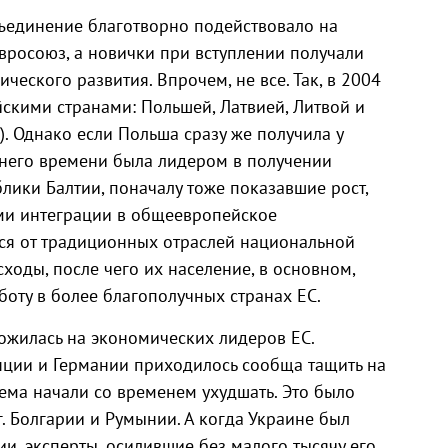
бъединение благотворно подействовало на
вросоюз, а новички при вступлении получали
еского развития. Впрочем, не все. Так, в 2004
скими странами: Польшей, Латвией, Литвой и
. Однако если Польша сразу же получила у
днего времени была лидером в получении
блики Балтии, поначалу тоже показавшие рост,
ами интеграции в общеевропейское
ься от традиционных отраслей национальной
ходы, после чего их население, в основном,
оту в более благополучных странах ЕС.
ложилась на экономических лидеров ЕС.
нции и Германии приходилось сообща тащить на
ема начали со временем ухудшать. Это было
г. Болгарии и Румынии. А когда Украине был
и, эксперты, осилившие без малого тысячу его