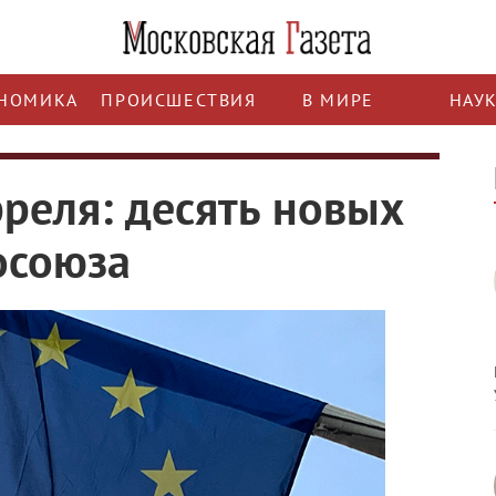
НОМИКА
ПРОИСШЕСТВИЯ
В МИРЕ
НАУ
реля: десять новых
осоюза