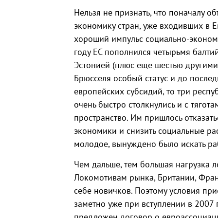
Нельзя не признать, что поначалу о
экономику стран, уже входивших в Е
хороший импульс социально-экономич
году ЕС пополнился четырьмя балтий
Эстонией (плюс еще шестью другими)
Брюсселя особый статус и до после
европейских субсидий, то три респу
очень быстро столкнулись и с тягот
пространство. Им пришлось отказат
экономики и снизить социальные рас
молодое, вынуждено было искать раб
Чем дальше, тем большая нагрузка 
Локомотивам рынка, Британии, Фра
себе новичков. Поэтому условия при
заметно уже при вступлении в 2007 
предложен договор о евроассоциаци