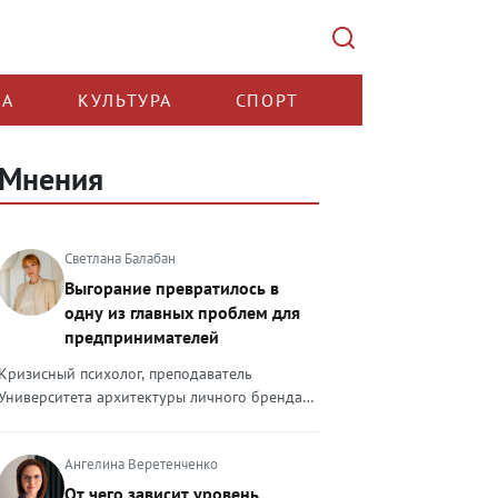
КА
КУЛЬТУРА
СПОРТ
Мнения
Светлана Балабан
Выгорание превратилось в
одну из главных проблем для
предпринимателей
Кризисный психолог, преподаватель
Университета архитектуры личного бренда
Светлана Балабан — о выгорании у
предпринимателей, его причинах, признаках
Ангелина Веретенченко
и способах преодоления Выгорание в 2026
году стало самой острой проблемой, однако
От чего зависит уровень