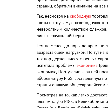
страниц, обратили внимание на все
Так, несмотря на
свободную
торговлю
квоты на эту самую «свободную» тор
невероятным количеством флажков, 
лишь верхушка айсберга.
Тем не менее, до поры до времени л
возрастающей нагрузкой. Но тут нач
тех пор державшиеся «звенья» евро
испытала проблемы
экономика
Грец
экономику Португалии, а за ней пос
аббревиатуру PIGS, составленную п
стран и ставшую общеевропейским 
Посмотрев на то, как легко достаю
членам клуба PIGS, в Великобритани
Союза (т.н. Brexit, от «British exit»,