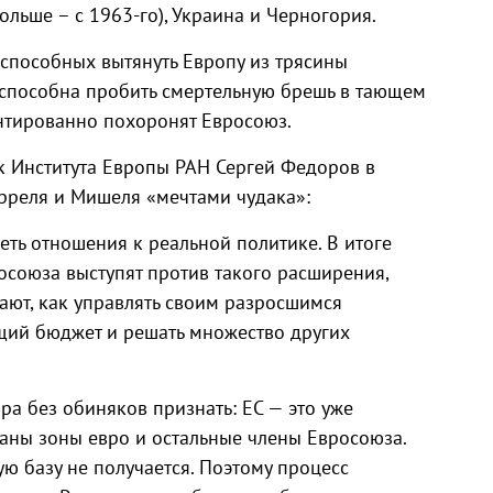
льше – с 1963-го), Украина и Черногория.
М
 способных вытянуть Европу из трясины
их способна пробить смертельную брешь в тающем
антированно похоронят Евросоюз.
к Института Европы РАН Сергей Федоров в
рреля и Мишеля «мечтами чудака»:
меть отношения к реальной политике. В итоге
осоюза выступят против такого расширения,
ают, как управлять своим разросшимся
щий бюджет и решать множество других
ра без обиняков признать: ЕС — это уже
траны зоны евро и остальные члены Евросоюза.
ю базу не получается. Поэтому процесс