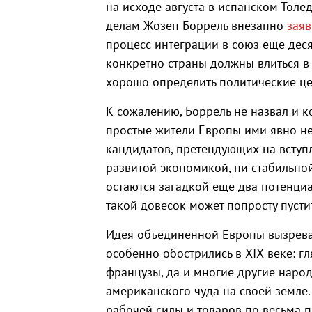
на исходе августа в испанском Толе
делам Жозеп Боррель внезапно
заяв
процесс интеграции в союз еще деся
конкретно страны должны влиться в 
хорошо определить политические це
К сожалению, Боррель не назвал и 
простые жители Европы ими явно не с
кандидатов, претендующих на вступл
развитой экономикой, ни стабильно
остаются загадкой еще два потенциал
такой довесок может попросту пусти
Идея объединенной Европы вызревал
особенно обострились в ХIХ веке: 
французы, да и многие другие наро
американского чуда на своей земле
рабочей силы и товаров по весьма п