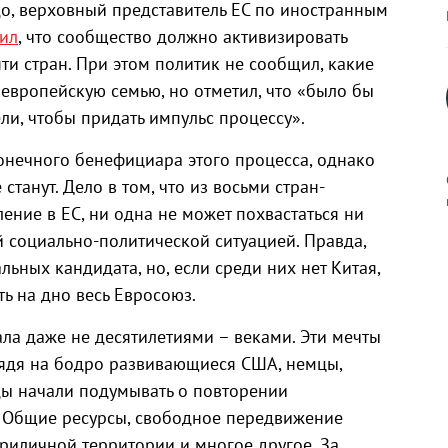
до, верховный представитель ЕС по иностранным
ил
, что сообщество должно активизировать
ти стран. При этом политик не сообщил, какие
европейскую семью, но отметил, что «было бы
ли, чтобы придать импульс процессу».
конечного бенефициара этого процесса, однако
танут. Дело в том, что из восьми стран-
ение в ЕС, ни одна не может похвастаться ни
й социально-политической ситуацией. Правда,
к
ьных кандидата, но, если среди них нет Китая,
ть на дно весь Евросоюз.
а даже не десятилетиями – веками. Эти мечты
глядя на бодро развивающиеся США, немцы,
р
ды начали подумывать о повторении
. Общие ресурсы, свободное передвижение
н
риличной территории и многое другое. За