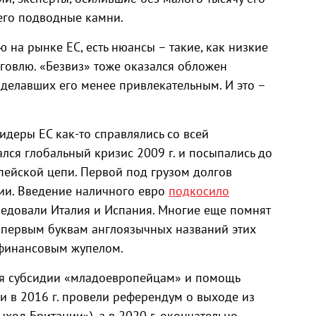
 его подводные камни.
 на рынке ЕС, есть нюансы – такие, как низкие
говлю. «Безвиз» тоже оказался обложен
делавших его менее привлекательным. И это –
идеры ЕС как-то справлялись со всей
ался глобальный кризис 2009 г. и посыпались до
пейской цепи. Первой под грузом долгов
ии. Введение наличного евро
подкосило
ледовали Италия и Испания. Многие еще помнят
о первым буквам англоязычных названий этих
финансовым жупелом.
тся субсидии «младоевропейцам» и помощь
и в 2016 г. провели референдум о выходе из
 «выход Британии»), а в 2020 г. окончательно