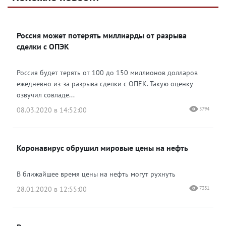
Яндекс Дзен
ВКонтакте
Россия может потерять миллиарды от разрыва
Одноклассники
сделки с ОПЭК
Россия будет терять от 100 до 150 миллионов долларов
ежедневно из-за разрыва сделки с ОПЕК. Такую оценку
озвучил совладе...
08.03.2020 в 14:52:00
5794
Коронавирус обрушил мировые цены на нефть
В ближайшее время цены на нефть могут рухнуть
28.01.2020 в 12:55:00
7331