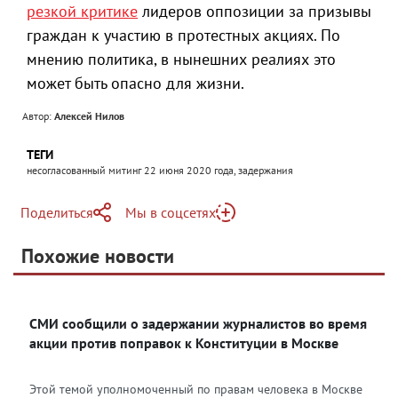
резкой критике
лидеров оппозиции за призывы
граждан к участию в протестных акциях. По
мнению политика, в нынешних реалиях это
может быть опасно для жизни.
Автор:
Алексей Нилов
ТЕГИ
несогласованный митинг 22 июня 2020 года, задержания
Поделиться
Мы в соцсетях
Telegram
Похожие новости
Telegram
Яндекс Дзен
ВКонтакте
СМИ сообщили о задержании журналистов во время
Одноклассники
акции против поправок к Конституции в Москве
Этой темой уполномоченный по правам человека в Москве