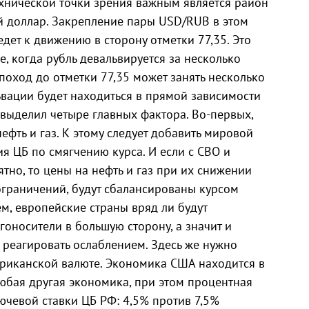
ехнической точки зрения важным является район
ий доллар. Закрепление пары USD/RUB в этом
дет к движению в сторону отметки 77,35. Это
, когда рубль девальвируется за несколько
 поход до отметки 77,35 может занять несколько
ьвации будет находиться в прямой зависимости
 выделил четыре главных фактора. Во-первых,
ефть и газ. К этому следует добавить мировой
ия ЦБ по смягчению курса. И если с СВО и
тно, то цены на нефть и газ при их снижении
граничений, будут сбалансированы курсом
м, европейские страны вряд ли будут
гоносители в большую сторону, а значит и
 реагировать ослаблением. Здесь же нужно
мериканской валюте. Экономика США находится в
юбая другая экономика, при этом процентная
чевой ставки ЦБ РФ: 4,5% против 7,5%