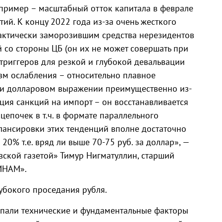
пример – масштабный отток капитала в феврале
ий. К концу 2022 года из-за очень жесткого
актически заморозившим средства нерезидентов
й со стороны ЦБ (он их не может совершать при
триггеров для резкой и глубокой девальвации
изм ослабления – относительно плавное
 и долларовом выражении преимущественно из-
ация санкций на импорт – он восстанавливается
цепочек в т.ч. в формате параллельного
лансировки этих тенденций вполне достаточно
0% т.е. вряд ли выше 70-75 руб. за доллар», —
ской газетой» Тимур Нигматуллин, старший
ИНАМ».
убокого проседания рубля.
впали технические и фундаментальные факторы