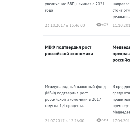
увеличение ВВП, начиная с 2021
направле
года
стоит от
реально..
23.10.2017 в 13:46:00
6079
11.10.201
МВФ подтвердил рост
Медведе
российской экономики
прекращ
российс
Международный валютный фонд
В преддв
(МВФ) подтвердил рост
среду отч
российской экономики в 2017
правитель
году на 1,4 процента.
премьер-
Медведев 
24.07.2017 в 12:26:00
5414
17.04.201