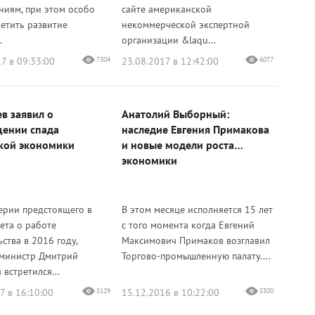
ниям, при этом особо
сайте американской
М
метить развитие
некоммерческой экспертной
.
организации &laqu...
7 в 09:33:00
7304
23.08.2017 в 12:42:00
6077
в заявил о
Анатолий Выборный:
ении спада
наследие Евгения Примакова
кой экономики
и новые модели роста
экономики
ерии предстоящего в
В этом месяце исполняется 15 лет
ета о работе
с того момента когда Евгений
ства в 2016 году,
Максимович Примаков возглавил
министр Дмитрий
Торгово-промышленную палату....
встретился...
7 в 16:10:00
5129
15.12.2016 в 10:22:00
5300