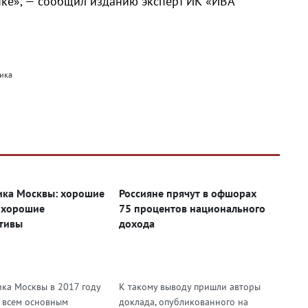
нке», — сообщил изданию эксперт ИК «ИВА
мика
ка Москвы: хорошие
Россияне прячут в офшорах
 хорошие
75 процентов национального
тивы
дохода
ка Москвы в 2017 году
К такому выводу пришли авторы
о всем основным
доклада, опубликованного на