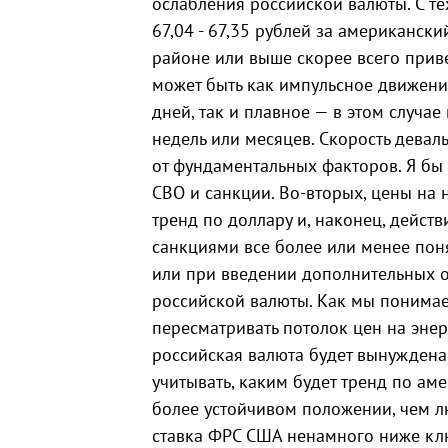
ослабления российской валюты. С т
67,04 - 67,35 рублей за американск
районе или выше скорее всего приве
может быть как импульсное движение
дней, так и плавное — в этом случае
недель или месяцев. Скорость девал
от фундаментальных факторов. Я бы
СВО и санкции. Во-вторых, цены на н
тренд по доллару и, наконец, действ
санкциями все более или менее поня
или при введении дополнительных о
российской валюты. Как мы понимае
пересматривать потолок цен на энер
российская валюта будет вынуждена
учитывать, каким будет тренд по а
более устойчивом положении, чем л
ставка ФРС США ненамного ниже клю