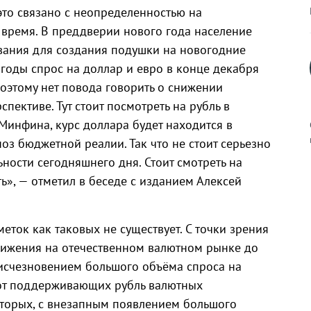
то связано с неопределенностью на
время. В преддверии нового года население
вания для создания подушки на новогодние
 годы спрос на доллар и евро в конце декабря
Поэтому нет повода говорить о снижении
пективе. Тут стоит посмотреть на рубль в
Минфина, курс доллара будет находится в
ноз бюджетной реалии. Так что не стоит серьезно
ности сегодняшнего дня. Стоит смотреть на
ть», — отметил в беседе с изданием Алексей
к
еток как таковых не существует. С точки зрения
вижения на отечественном валютном рынке до
р
 исчезновением большого объёма спроса на
Б от поддерживающих рубль валютных
н
-вторых, с внезапным появлением большого