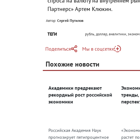
спроса на валюту на внутреннем ры
Партнерс» Артем Клюкин.
Автор:
Сергей Путилов
ТЕГИ
рубль, доллар, аналитики, эконо
Поделиться
Мы в соцсетях
Telegram
Похожие новости
Telegram
Яндекс Дзен
ВКонтакте
Академики предрекают
Экономи
Одноклассники
рекордный рост российской
тренды,
экономики
перспек
Российская Академия Наук
«Экономи
прогнозирует пятипроцентное
растет п