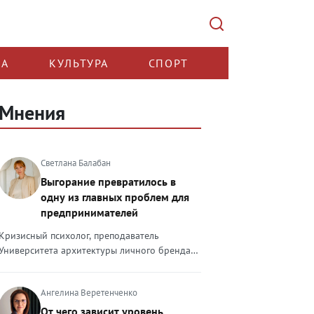
КА
КУЛЬТУРА
СПОРТ
Мнения
Светлана Балабан
Выгорание превратилось в
одну из главных проблем для
предпринимателей
Кризисный психолог, преподаватель
Университета архитектуры личного бренда
Светлана Балабан — о выгорании у
предпринимателей, его причинах, признаках
Ангелина Веретенченко
и способах преодоления Выгорание в 2026
году стало самой острой проблемой, однако
От чего зависит уровень