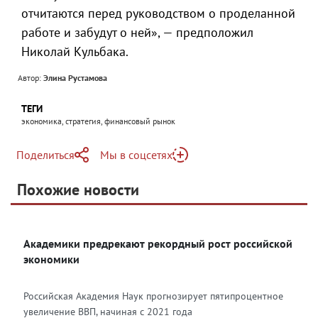
отчитаются перед руководством о проделанной
работе и забудут о ней», — предположил
Николай Кульбака.
Автор:
Элина Рустамова
ТЕГИ
экономика, стратегия, финансовый рынок
Поделиться
Мы в соцсетях
Telegram
Похожие новости
Telegram
Яндекс Дзен
ВКонтакте
Академики предрекают рекордный рост российской
Одноклассники
экономики
Российская Академия Наук прогнозирует пятипроцентное
увеличение ВВП, начиная с 2021 года