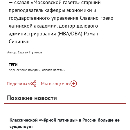
— сказал «Московской газете» старший
преподаватель кафедры экономики и
государственного управления Славяно-греко-
латинской академии, доктор делового
администрирования (MBA/DBA) Роман
Синицын.
Автор:
Сергей Путилов
ТЕГИ
bnpl-сервис, покупки, оплата частями
Поделиться
Мы в соцсетях
Telegram
Похожие новости
Telegram
Яндекс Дзен
ВКонтакте
Классической «чёрной пятницы» в России больше не
Одноклассники
существует