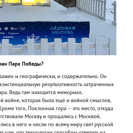
М
бран Парк Победы?
ажен и географически, и содержательно. Он
экзистенциальную результативность затраченных
ира. Ведь там находится мемориал,
 войне, которая была ещё и войной смыслов,
Кроме того, Поклонная гора – это место, откуда
тствовали Москву и прощались с Москвой,
лись в него и несли по всему миру свет русской
 нам, что технологии способны ответить на