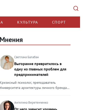
КА
КУЛЬТУРА
СПОРТ
Мнения
Светлана Балабан
Выгорание превратилось в
одну из главных проблем для
предпринимателей
Кризисный психолог, преподаватель
Университета архитектуры личного бренда
Светлана Балабан — о выгорании у
предпринимателей, его причинах, признаках
Ангелина Веретенченко
и способах преодоления Выгорание в 2026
году стало самой острой проблемой, однако
От чего зависит уровень