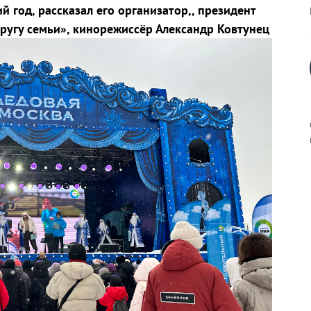
 год, рассказал его организатор,, президент
угу семьи», кинорежиссёр Александр Ковтунец
к
р
н