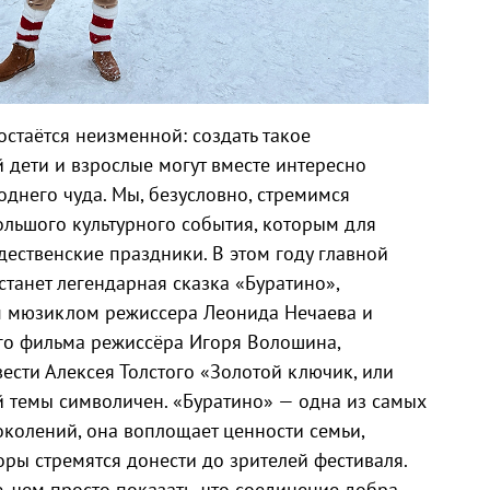
стаётся неизменной: создать такое
й дети и взрослые могут вместе интересно
однего чуда. Мы, безусловно, стремимся
ольшого культурного события, которым для
ественские праздники. В этом году главной
танет легендарная сказка «Буратино»,
м мюзиклом режиссера Леонида Нечаева и
го фильма режиссёра Игоря Волошина,
ести Алексея Толстого «Золотой ключик, или
 темы символичен. «Буратино» — одна из самых
колений, она воплощает ценности семьи,
ры стремятся донести до зрителей фестиваля.
 чем просто показать, что соединение добра,