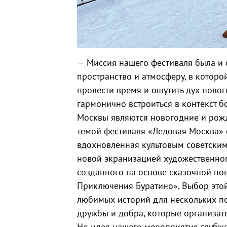
— Миссия нашего фестиваля была и о
пространство и атмосферу, в которо
провести время и ощутить дух новог
гармонично встроиться в контекст б
Москвы являются новогодние и рожд
темой фестиваля «Ледовая Москва» с
вдохновлённая культовым советски
новой экранизацией художественно
созданного на основе сказочной пов
Приключения Буратино». Выбор этой
любимых историй для нескольких по
дружбы и добра, которые организато
Но идея нашего мероприятия глубже,