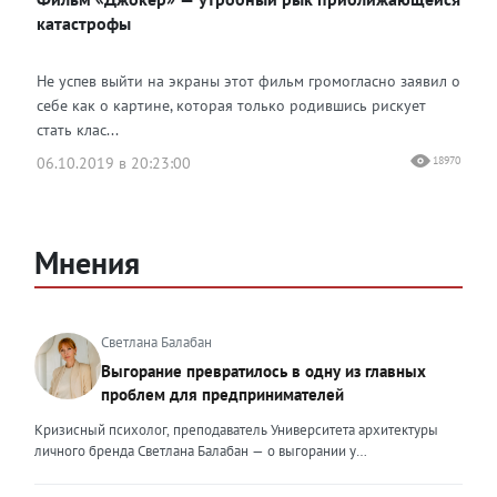
Одноклассники
катастрофы
Не успев выйти на экраны этот фильм громогласно заявил о
себе как о картине, которая только родившись рискует
стать клас...
06.10.2019 в 20:23:00
18970
Мнения
Светлана Балабан
Выгорание превратилось в одну из главных
проблем для предпринимателей
Кризисный психолог, преподаватель Университета архитектуры
личного бренда Светлана Балабан — о выгорании у
предпринимателей, его причинах, признаках и способах
преодоления Выгорание в 2026 году стало самой острой