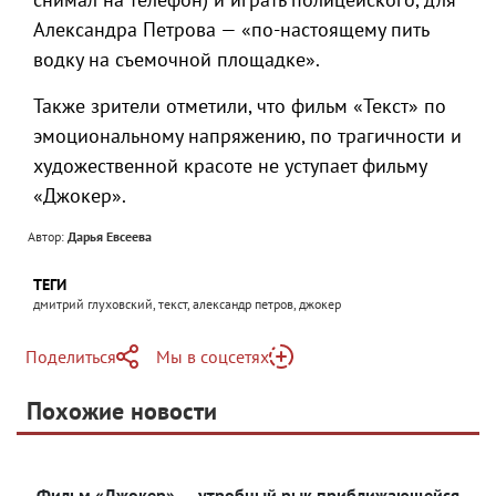
Александра Петрова — «по-настоящему пить
водку на съемочной площадке».
Также зрители отметили, что фильм «Текст» по
эмоциональному напряжению, по трагичности и
художественной красоте не уступает фильму
«Джокер».
Автор:
Дарья Евсеева
ТЕГИ
дмитрий глуховский, текст, александр петров, джокер
Поделиться
Мы в соцсетях
Telegram
Похожие новости
Telegram
Яндекс Дзен
ВКонтакте
Фильм «Джокер» — утробный рык приближающейся