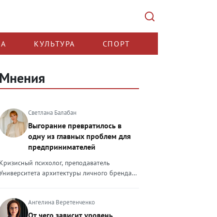
КА
КУЛЬТУРА
СПОРТ
Мнения
Светлана Балабан
Выгорание превратилось в
одну из главных проблем для
предпринимателей
Кризисный психолог, преподаватель
Университета архитектуры личного бренда
Светлана Балабан — о выгорании у
предпринимателей, его причинах, признаках
Ангелина Веретенченко
и способах преодоления Выгорание в 2026
году стало самой острой проблемой, однако
От чего зависит уровень