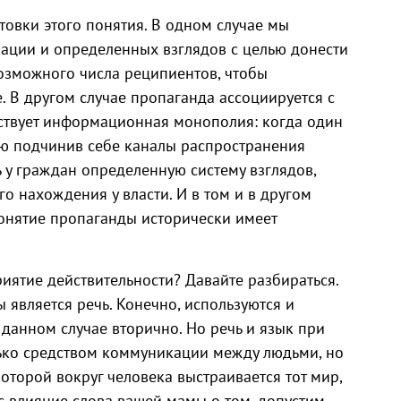
товки этого понятия. В одном случае мы
ации и определенных взглядов с целью донести
озможного числа реципиентов, чтобы
 В другом случае пропаганда ассоциируется с
ствует информационная монополия: когда один
ью подчинив себе каналы распространения
у граждан определенную систему взглядов,
го нахождения у власти. И в том и в другом
 понятие пропаганды исторически имеет
иятие действительности? Давайте разбираться.
является речь. Конечно, используются и
 данном случае вторично. Но речь и язык при
олько средством коммуникации между людьми, но
оторой вокруг человека выстраивается тот мир,
ас влияние слова вашей мамы о том, допустим,