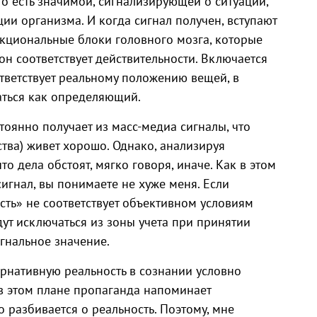
то есть значимой, сигнализирующей о ситуации,
ии организма. И когда сигнал получен, вступают
кциональные блоки головного мозга, которые
он соответствует действительности. Включается
ответствует реальному положению вещей, в
аться как определяющий.
оянно получает из масс-медиа сигналы, что
ства) живет хорошо. Однако, анализируя
то дела обстоят, мягко говоря, иначе. Как в этом
сигнал, вы понимаете не хуже меня. Если
сть» не соответствует объективном условиям
ут исключаться из зоны учета при принятии
игнальное значение.
ьтернативную реальность в сознании условно
в этом плане пропаганда напоминает
о разбивается о реальность. Поэтому, мне