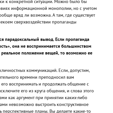
зки к конкретной ситуации. Можно было бы
М
ловиях информационной монополии, но с учетом
ообще вряд ли возможна. А там, где существует
некоем сверхвоздействии пропаганды
ся парадоксальный вывод. Если пропаганда
ость», она не воспринимается большинством
ь реальное положение вещей, то возможно ее
жличностных коммуникаций. Если, допустим,
ительного времени преподносил вам
 его воспринимать и продолжать общение с
сключите его из круга общения, и слова этого
ами как аргумент при принятии каких-либо
цами невозможно выстроить конструктивное
ь перспективные планы. Вы делаете какие-то