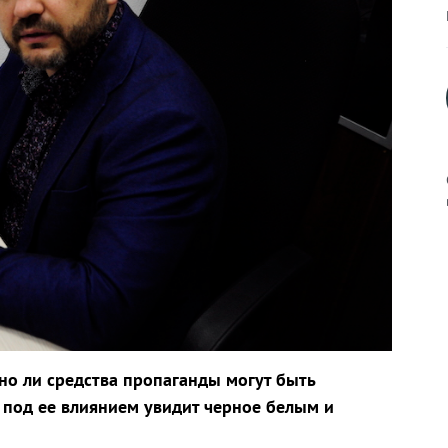
к
р
но ли средства пропаганды могут быть
 под ее влиянием увидит черное белым и
н