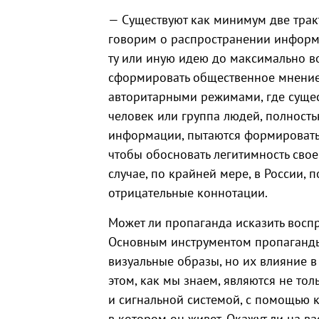
— Существуют как минимум две трак
говорим о распространении информ
ту или иную идею до максимально в
сформировать общественное мнение.
авторитарными режимами, где суще
человек или группа людей, полност
информации, пытаются формировать 
чтобы обосновать легитимность свое
случае, по крайней мере, в России,
отрицательные коннотации.
Может ли пропаганда исказить воспр
Основным инструментом пропаганды 
визуальные образы, но их влияние в
этом, как мы знаем, являются не т
и сигнальной системой, с помощью к
в котором он живет. Окажут ли на в