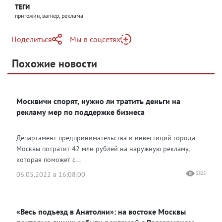
ТЕГИ
пригожин, вагнер, реклама
Поделиться
Мы в соцсетях
Telegram
Похожие новости
Telegram
Яндекс Дзен
ВКонтакте
Москвичи спорят, нужно ли тратить деньги на
Одноклассники
рекламу мер по поддержке бизнеса
Департамент предпринимательства и инвестиций города
Москвы потратит 42 млн рублей на наружную рекламу,
которая поможет с...
06.05.2022 в 16:08:00
3325
«Весь подъезд в Анатолии»: на востоке Москвы