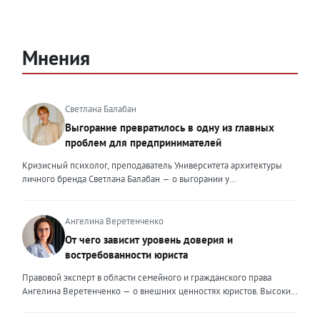
Мнения
Светлана Балабан
Выгорание превратилось в одну из главных
проблем для предпринимателей
Кризисный психолог, преподаватель Университета архитектуры
личного бренда Светлана Балабан — о выгорании у
предпринимателей, его причинах, признаках и способах
преодоления Выгорание в 2026 году стало самой острой
проблемой, однако выгорание у предпринимателей заметно
Ангелина Веретенченко
отличается от выгорания у наёмных сотрудников. Наёмный
От чего зависит уровень доверия и
сотрудник может уйти на больничный или в отпуск, пожаловаться
востребованности юриста
на что-то начальству или сменить работу. Предприниматель — сам
себе начальник и основа системы. Если он устаёт, бизнес не встанет
Правовой эксперт в области семейного и гражданского права
на паузу, а просто начнёт разваливаться. У предпринимателей
Ангелина Веретенченко — о внешних ценностях юристов. Высокий
принято говорить, что они не имеют право на выгорание или на
уровень экспертности, профессионализм,
усталость и должны работать 24/7. Но это очень опасное
клиентоориентированность: когда-то эти понятия формировали