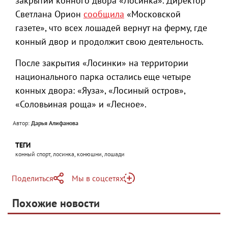
закрытии конного двора «Лосинка». Директор
Светлана Орион
сообщила
«Московской
газете», что всех лошадей вернут на ферму, где
конный двор и продолжит свою деятельность.
После закрытия «Лосинки» на территории
национального парка остались еще четыре
конных двора: «Яуза», «Лосиный остров»,
«Соловьиная роща» и «Лесное».
Автор:
Дарья Алифанова
ТЕГИ
конный спорт, лосинка, конюшни, лошади
Поделиться
Мы в соцсетях
Telegram
Похожие новости
Telegram
Яндекс Дзен
ВКонтакте