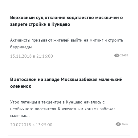
Верховный суд отклонил ходатайство москвичей о
запрете стройки в Кунцево
Активисты призывают жителей выйти на митинг и строить
баррикады.
15.11.2018 в 21:16:00
21458
В автосалон на западе Москвы забежал маленький
олененок
Утро пятницы в техцентре в Кунцево началось с
необычного посетителя. К «железным коням» забежал
маленьк...
20.07.2018 в 13:25:00
4696