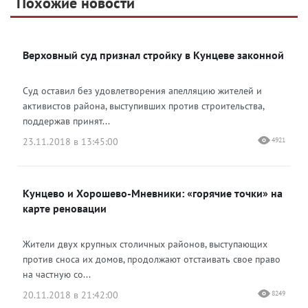
Похожие новости
Telegram
Яндекс Дзен
ВКонтакте
Верховный суд признал стройку в Кунцеве законной
Одноклассники
Суд оставил без удовлетворения апелляцию жителей и
активистов района, выступивших против строительства,
поддержав принят...
23.11.2018 в 13:45:00
4921
Кунцево и Хорошево-Мневники: «горячие точки» на
карте реновации
Жители двух крупных столичных районов, выступающих
против сноса их домов, продолжают отстаивать свое право
на частную со...
20.11.2018 в 21:42:00
8249