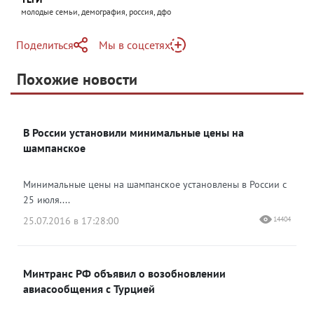
молодые семьи, демография, россия, дфо
Поделиться
Мы в соцсетях
Telegram
Похожие новости
Telegram
Яндекс Дзен
ВКонтакте
В России установили минимальные цены на
Одноклассники
шампанское
Минимальные цены на шампанское установлены в России с
25 июля....
25.07.2016 в 17:28:00
14404
Минтранс РФ объявил о возобновлении
авиасообщения с Турцией