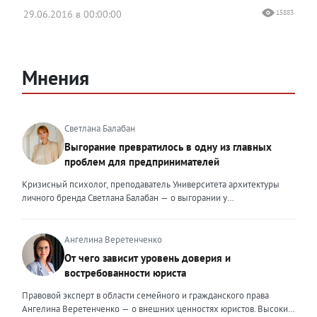
29.06.2016 в 00:00:00
15883
Мнения
Светлана Балабан
Выгорание превратилось в одну из главных
проблем для предпринимателей
Кризисный психолог, преподаватель Университета архитектуры
личного бренда Светлана Балабан — о выгорании у
предпринимателей, его причинах, признаках и способах
преодоления Выгорание в 2026 году стало самой острой
проблемой, однако выгорание у предпринимателей заметно
Ангелина Веретенченко
отличается от выгорания у наёмных сотрудников. Наёмный
От чего зависит уровень доверия и
сотрудник может уйти на больничный или в отпуск, пожаловаться
востребованности юриста
на что-то начальству или сменить работу. Предприниматель — сам
себе начальник и основа системы. Если он устаёт, бизнес не встанет
Правовой эксперт в области семейного и гражданского права
на паузу, а просто начнёт разваливаться. У предпринимателей
Ангелина Веретенченко — о внешних ценностях юристов. Высокий