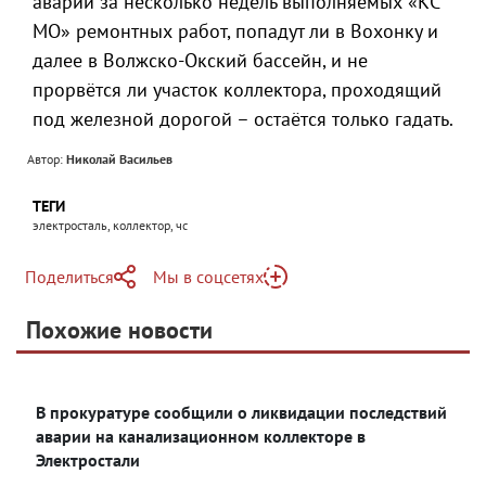
аварий за несколько недель выполняемых «КС
МО» ремонтных работ, попадут ли в Вохонку и
далее в Волжско-Окский бассейн, и не
прорвётся ли участок коллектора, проходящий
под железной дорогой – остаётся только гадать.
Автор:
Николай Васильев
ТЕГИ
электросталь, коллектор, чс
Поделиться
Мы в соцсетях
Telegram
Похожие новости
Telegram
Яндекс Дзен
ВКонтакте
В прокуратуре сообщили о ликвидации последствий
Одноклассники
аварии на канализационном коллекторе в
Электростали