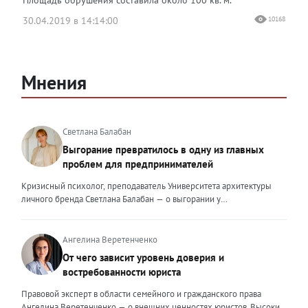
30.04.2019 в 14:14:00
10168
Мнения
Светлана Балабан
Выгорание превратилось в одну из главных
проблем для предпринимателей
Кризисный психолог, преподаватель Университета архитектуры
личного бренда Светлана Балабан — о выгорании у
предпринимателей, его причинах, признаках и способах
преодоления Выгорание в 2026 году стало самой острой
проблемой, однако выгорание у предпринимателей заметно
Ангелина Веретенченко
отличается от выгорания у наёмных сотрудников. Наёмный
От чего зависит уровень доверия и
сотрудник может уйти на больничный или в отпуск, пожаловаться
востребованности юриста
на что-то начальству или сменить работу. Предприниматель — сам
себе начальник и основа системы. Если он устаёт, бизнес не встанет
Правовой эксперт в области семейного и гражданского права
на паузу, а просто начнёт разваливаться. У предпринимателей
Ангелина Веретенченко — о внешних ценностях юристов. Высокий