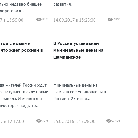
льно недавно бившее
развития.
дороговизны....
7 в 18:35:00
8373
14.09.2017 в 15:25:00
6860
 год с новыми
В России установили
 что ждет россиян в
минимальные цены на
шампанское
ода жителей России ждут
Минимальные цены на
я: вступают в силу новые
шампанское установлены в
 правила. Изменятся и
России с 25 июля....
некоторые виды то...
7 в 12:17:00
5079
25.07.2016 в 17:28:00
14406