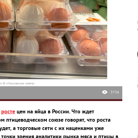
о © «Московская газета»
3726
о
росте
цен на яйца в России. Что ждет
ом птицеводческом союзе говорят, что роста
удет, а торговые сети с их наценками уже
С точки зрения аналитики рынка мяса и птицы в