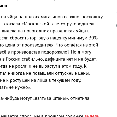
тина
 на яйца на полках магазинов сложно, поскольку
, — сказала «Московской газете» руководитель
Я видела на новогодних праздниках яйца в
 Если сбросить торговую наценку минимум 30%
то цена от производителя. Что остаётся из этой
всё в производстве подорожало? Но я могу
 в России стабильно, дефицита нет и не будет,
да не росли и не вырастут в этом году. К
к
тия никогда не повышали отпускные цены.
е к росту цен на яйца в текущем году,
ать не нужно».
а-нибудь могут «взять за штаны», отметила
р
н
овышается спрос, мы в прошлом году уже
видели
.