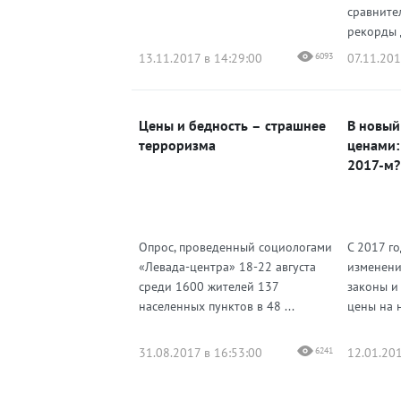
сравните
рекорды 
13.11.2017 в 14:29:00
6093
07.11.201
Цены и бедность – страшнее
В новый
терроризма
ценами:
2017-м?
Опрос, проведенный социологами
С 2017 г
«Левада-центра» 18-22 августа
изменени
среди 1600 жителей 137
законы и
населенных пунктов в 48 ...
цены на 
31.08.2017 в 16:53:00
6241
12.01.201