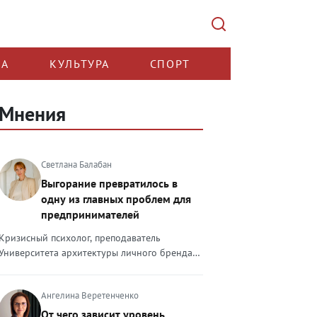
КА
КУЛЬТУРА
СПОРТ
Мнения
Светлана Балабан
Выгорание превратилось в
одну из главных проблем для
предпринимателей
Кризисный психолог, преподаватель
Университета архитектуры личного бренда
Светлана Балабан — о выгорании у
предпринимателей, его причинах, признаках
Ангелина Веретенченко
и способах преодоления Выгорание в 2026
году стало самой острой проблемой, однако
От чего зависит уровень