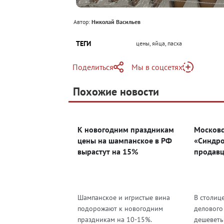
Автор:
Николай Васильев
ТЕГИ
цены, яйца, пасха
Поделиться
Мы в соцсетях
Telegram
Похожие новости
Telegram
Яндекс Дзен
ВКонтакте
К новогодним праздникам
Московс
Одноклассники
цены на шампанское в РФ
«Синдро
вырастут на 15%
продавц
Шампанское и игристые вина
В столиц
подорожают к новогодним
делового
праздникам на 10-15%.
дешеветь