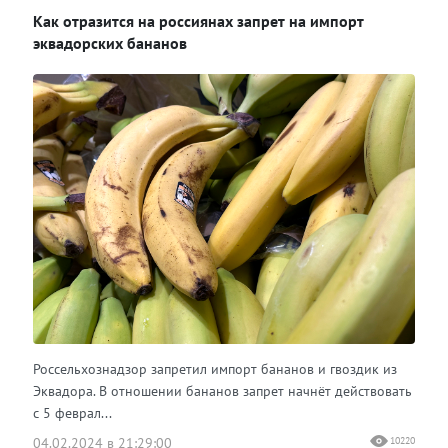
Как отразится на россиянах запрет на импорт
Одноклассники
эквадорских бананов
Россельхознадзор запретил импорт бананов и гвоздик из
Эквадора. В отношении бананов запрет начнёт действовать
с 5 феврал...
04.02.2024 в 21:29:00
10220