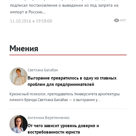
подписал постановление о выведении из под запрета на
импорт в Россию...
11.10.2016 в 19:58:00
4257
Мнения
Светлана Балабан
Выгорание превратилось в одну из главных
проблем для предпринимателей
Кризисный психолог, преподаватель Университета архитектуры
личного бренда Светлана Балабан — о выгорании у
предпринимателей, его причинах, признаках и способах
преодоления Выгорание в 2026 году стало самой острой
проблемой, однако выгорание у предпринимателей заметно
Ангелина Веретенченко
отличается от выгорания у наёмных сотрудников. Наёмный
От чего зависит уровень доверия и
сотрудник может уйти на больничный или в отпуск, пожаловаться
востребованности юриста
на что-то начальству или сменить работу. Предприниматель — сам