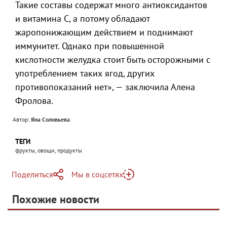
Такие составы содержат много антиоксидантов
и витамина С, а потому обладают
жаропонижающим действием и поднимают
иммунитет. Однако при повышенной
кислотности желудка стоит быть осторожными с
употреблением таких ягод, других
противопоказаний нет», — заключила Алена
Фролова.
Автор:
Яна Соловьева
ТЕГИ
фрукты, овощи, продукты
Поделиться
Мы в соцсетях
Telegram
Похожие новости
Telegram
Яндекс Дзен
ВКонтакте