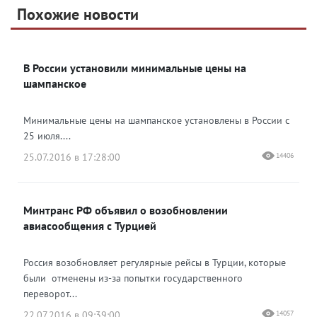
Telegram
Похожие новости
Telegram
Яндекс Дзен
ВКонтакте
В России установили минимальные цены на
Одноклассники
шампанское
Минимальные цены на шампанское установлены в России с
25 июля....
25.07.2016 в 17:28:00
14406
Минтранс РФ объявил о возобновлении
авиасообщения с Турцией
Россия возобновляет регулярные рейсы в Турции, которые
были отменены из-за попытки государственного
переворот...
22.07.2016 в 09:39:00
14057