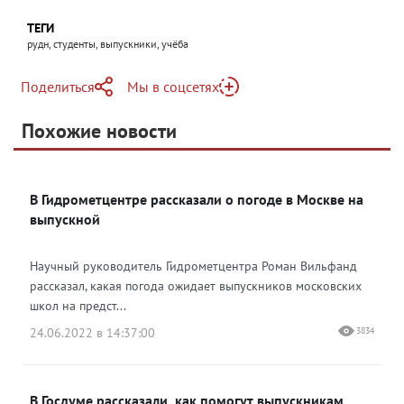
ТЕГИ
рудн, студенты, выпускники, учёба
Поделиться
Мы в соцсетях
Telegram
Похожие новости
Telegram
Яндекс Дзен
ВКонтакте
В Гидрометцентре рассказали о погоде в Москве на
Одноклассники
выпускной
Научный руководитель Гидрометцентра Роман Вильфанд
рассказал, какая погода ожидает выпускников московских
школ на предст...
24.06.2022 в 14:37:00
3834
В Госдуме рассказали, как помогут выпускникам