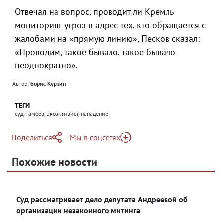
Отвечая на вопрос, проводит ли Кремль
мониторинг угроз в адрес тех, кто обращается с
жалобами на «прямую линию», Песков сказал:
«Проводим, такое бывало, такое бывало
неоднократно».
Автор:
Борис Куркин
ТЕГИ
суд, тамбов, экоактивист, нападение
Поделиться
Мы в соцсетях
Telegram
Похожие новости
Telegram
Яндекс Дзен
ВКонтакте
Суд рассматривает дело депутата Андреевой об
Одноклассники
организации незаконного митинга