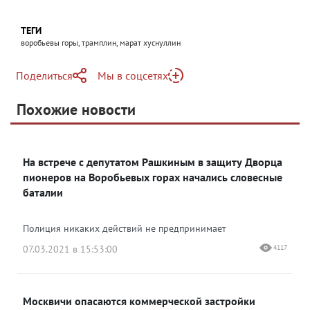
ТЕГИ
воробьевы горы, трамплин, марат хуснуллин
Поделиться
Мы в соцсетях
Telegram
Похожие новости
Telegram
Яндекс Дзен
ВКонтакте
На встрече с депутатом Рашкиным в защиту Дворца
Одноклассники
пионеров на Воробьевых горах начались словесные
баталии
Полиция никаких действий не предпринимает
07.03.2021 в 15:53:00
4117
Москвичи опасаются коммерческой застройки