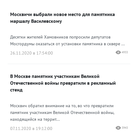
ВКонтакте
Москвичи выбрали новое место для памятника
Одноклассники
маршалу Василевскому
Десятки жителей Хамовников попросили депутатов
Мосгордумы оказаться от установки памятника в сквере ...
26.11.2020 в 17:54:00
4933
В Москве памятник участникам Великой
Отечественной войны превратили в рекламный
стенд
Москвич обратил внимание на то, во что превратили
памятник участникам Великой Отечественной войны,
находящийся на террит...
07.11.2020 в 19:12:00
3943