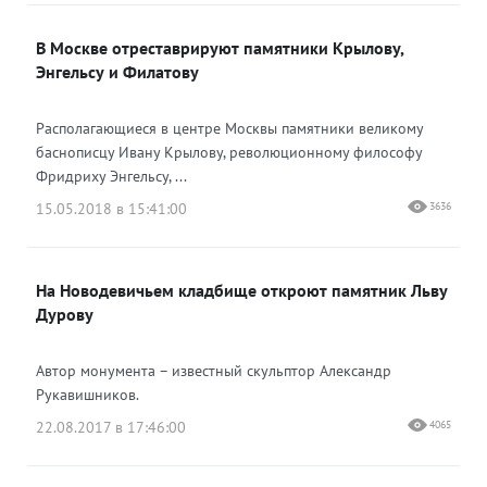
В Москве отреставрируют памятники Крылову,
Энгельсу и Филатову
Располагающиеся в центре Москвы памятники великому
баснописцу Ивану Крылову, революционному философу
Фридриху Энгельсу, ...
15.05.2018 в 15:41:00
3636
На Новодевичьем кладбище откроют памятник Льву
Дурову
Автор монумента – известный скульптор Александр
Рукавишников.
22.08.2017 в 17:46:00
4065