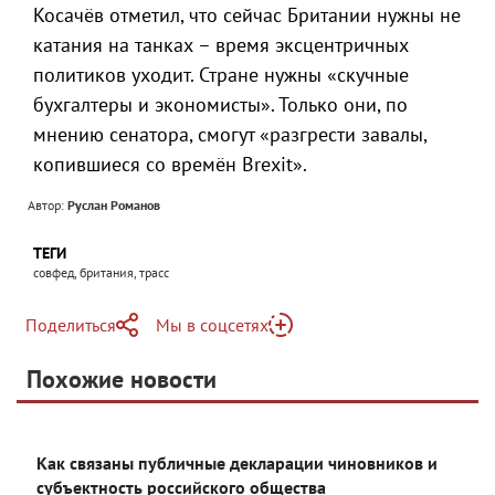
Косачёв отметил, что сейчас Британии нужны не
катания на танках – время эксцентричных
политиков уходит. Стране нужны «скучные
бухгалтеры и экономисты». Только они, по
мнению сенатора, смогут «разгрести завалы,
копившиеся со времён Brexit».
Автор:
Руслан Романов
ТЕГИ
совфед, британия, трасс
Поделиться
Мы в соцсетях
Telegram
Похожие новости
Telegram
Яндекс Дзен
ВКонтакте
Как связаны публичные декларации чиновников и
Одноклассники
субъектность российского общества