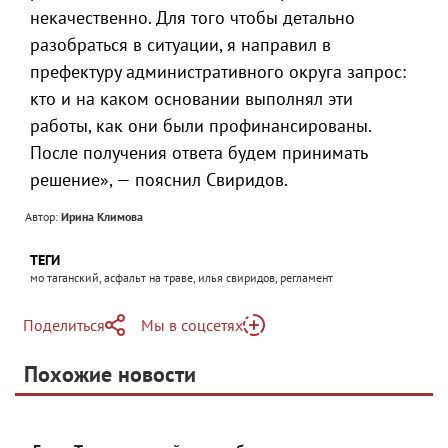
некачественно. Для того чтобы детально
разобраться в ситуации, я направил в
префектуру административного округа запрос:
кто и на каком основании выполнял эти
работы, как они были профинансированы.
После получения ответа будем принимать
решение», — пояснил Свиридов.
Автор:
Ирина Климова
ТЕГИ
мо таганский, асфальт на траве, илья свиридов, регламент
Поделиться
Мы в соцсетях
Telegram
Похожие новости
Telegram
Яндекс Дзен
ВКонтакте