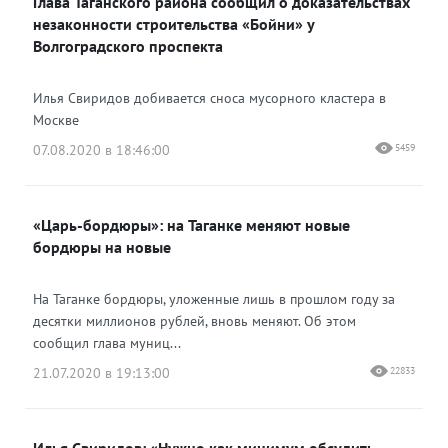
Глава Таганского района сообщил о доказательствах
Одноклассники
незаконности строительства «Бойни» у
Волгоградского проспекта
Илья Свиридов добивается сноса мусорного кластера в
Москве
07.08.2020 в 18:46:00
5459
«Царь-бордюры»: на Таганке меняют новые
бордюры на новые
На Таганке бордюры, уложенные лишь в прошлом году за
десятки миллионов рублей, вновь меняют. Об этом
сообщил глава муниц...
21.07.2020 в 19:13:00
22833