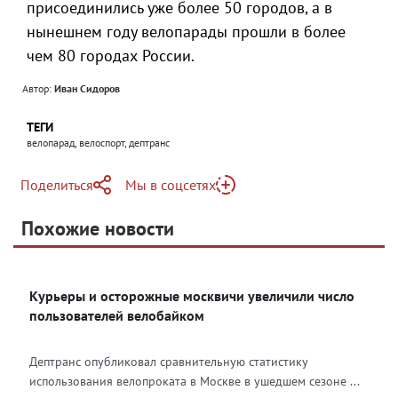
присоединились уже более 50 городов, а в
нынешнем году велопарады прошли в более
чем 80 городах России.
Автор:
Иван Сидоров
ТЕГИ
велопарад, велоспорт, дептранс
Поделиться
Мы в соцсетях
Telegram
Похожие новости
Telegram
Яндекс Дзен
ВКонтакте
Курьеры и осторожные москвичи увеличили число
Одноклассники
пользователей велобайком
Дептранс опубликовал сравнительную статистику
использования велопроката в Москве в ушедшем сезоне ...