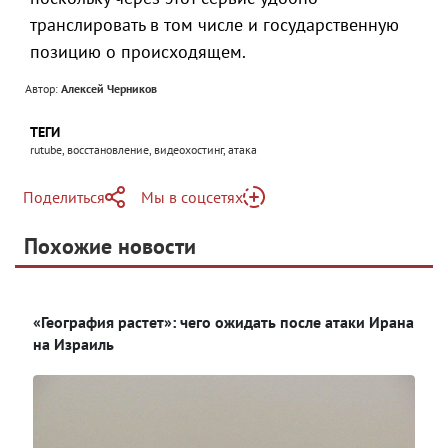
транслировать в том числе и государственную
позицию о происходящем.
Автор:
Алексей Черников
ТЕГИ
rutube, восстановление, видеохостинг, атака
Поделиться
Мы в соцсетях
Telegram
Похожие новости
Telegram
Яндекс Дзен
ВКонтакте
«География растет»: чего ожидать после атаки Ирана
Одноклассники
на Израиль