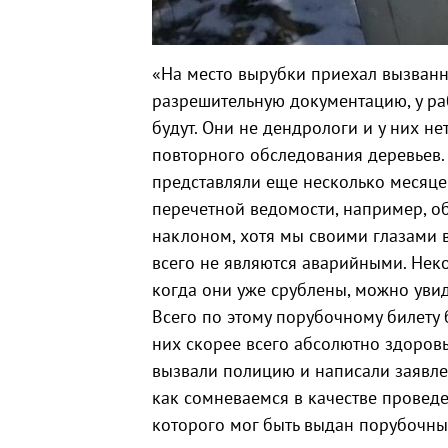
«На место вырубки приехал вызван
разрешительную документацию, у раб
будут. Они не дендрологи и у них н
повторного обследования деревьев.
представляли еще несколько месяцев
перечетной ведомости, например, о
наклоном, хотя мы своими глазами в
всего не являются аварийными. Нек
когда они уже срублены, можно увиде
Всего по этому порубочному билету 
них скорее всего абсолютно здоровы
вызвали полицию и написали заявле
как сомневаемся в качестве провед
которого мог быть выдан порубочный