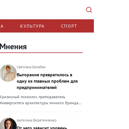
КА
КУЛЬТУРА
СПОРТ
Мнения
Светлана Балабан
Выгорание превратилось в
одну из главных проблем для
предпринимателей
Кризисный психолог, преподаватель
Университета архитектуры личного бренда
Светлана Балабан — о выгорании у
предпринимателей, его причинах, признаках
Ангелина Веретенченко
и способах преодоления Выгорание в 2026
году стало самой острой проблемой, однако
От чего зависит уровень