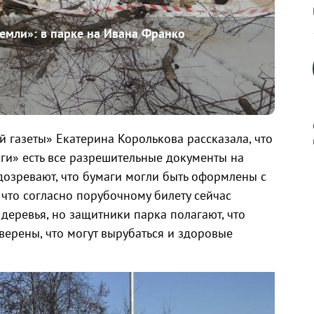
емли»: в парке на Ивана Франко
 газеты» Екатерина Королькова рассказала, что
ги» есть все разрешительные документы на
дозревают, что бумаги могли быть оформлены с
к
что согласно порубочному билету сейчас
деревья, но защитники парка полагают, что
верены, что могут вырубаться и здоровые
р
н